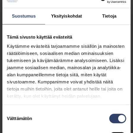
Kotiseutuharjoitus Turvallisessa
Uusimaassa 2026 rakennetaan
turvallisuutta yhdessä
Suostumus
Yksityiskohdat
Tietoja
Uutinen
30.6.2026
Tämä sivusto käyttää evästeitä
Nuorten kurssilta kouluttajaksi
Käytämme evästeitä tarjoamamme sisällön ja mainosten
räätälöimiseen, sosiaalisen median ominaisuuksien
tukemiseen ja kävijämäärämme analysoimiseen. Lisäksi
Uutinen
24.6.2026
jaamme sosiaalisen median, mainosalan ja analytiikka-
Isäntämaatuki: reserviläisen
alan kumppaneillemme tietoja siitä, miten käytät
polku Nato-harjoituksiin
sivustoamme. Kumppanimme voivat yhdistää näitä
tietoja muihin tietoihin, joita olet antanut heille tai joita on
kerätty, kun olet käyttänyt heidän palvelujaan.
Uutinen
24.6.2026
Uusi valmiuspäällikkö aloittaa
1.9.2026
Suostumuksen
Välttämätön
valinta
Uutinen
15.6.2026