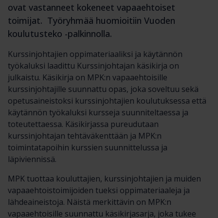
ovat vastanneet kokeneet vapaaehtoiset
toimijat. Työryhmää huomioitiin Vuoden
koulutusteko -palkinnolla.
Kurssinjohtajien oppimateriaaliksi ja käytännön
työkaluksi laadittu Kurssinjohtajan käsikirja on
julkaistu. Käsikirja on MPK:n vapaaehtoisille
kurssinjohtajille suunnattu opas, joka soveltuu sekä
opetusaineistoksi kurssinjohtajien koulutuksessa että
käytännön työkaluksi kursseja suunniteltaessa ja
toteutettaessa. Käsikirjassa pureudutaan
kurssinjohtajan tehtäväkenttään ja MPK:n
toimintatapoihin kurssien suunnittelussa ja
läpiviennissä.
MPK tuottaa kouluttajien, kurssinjohtajien ja muiden
vapaaehtoistoimijoiden tueksi oppimateriaaleja ja
lähdeaineistoja. Näistä merkittävin on MPK:n
vapaaehtoisille suunnattu käsikirjasarja, joka tukee