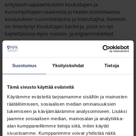
erityisesti vapaaehtoisten kouluttajien ja
kurssinjohtajien osaamista ja heidän toimintaansa
koulutuksen suunnittelijoina ja toteuttajina. Aiemmin
on ilmestynyt Kouluttajan käsikirja, josta on nyt
käytettävissä myös ruotsin- ja englanninkieliset
versiot.
Sitoutuneet vapaaehtoiset
laadukkaan käsikirjan
Suostumus
Yksityiskohdat
Tietoja
tekijöinä
Tämä sivusto käyttää evästeitä
Käsikirjan laadinnasta on vastannut työryhmä, jossa on
Käytämme evästeitä tarjoamamme sisällön ja mainosten
ollut mukana kokeneita ja ansioituneita toimijoita
räätälöimiseen, sosiaalisen median ominaisuuksien
useista piireistä. Päävastuun kirjoitustyöstä sekä
tukemiseen ja kävijämäärämme analysoimiseen. Lisäksi
Kurssinjohtajan käsikirjan että Kouluttajan käsikirjan
jaamme sosiaalisen median, mainosalan ja analytiikka-
osalta on kantanut vapaaehtoisten kolmikko:
Hanna
alan kumppaneillemme tietoja siitä, miten käytät
Kela, Panu Moilanen
ja
Elisa Suomi-Kuusela
.
sivustoamme. Kumppanimme voivat yhdistää näitä