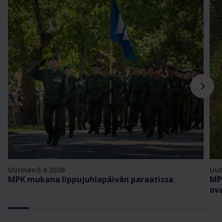
Uutinen
5.6.2026
Uut
MPK mukana lippujuhlapäivän paraatissa
MP
ov