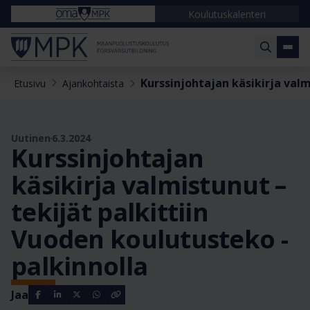
Koulutuskalenteri
Kurssinjohtajan käsikirja valm
Etusivu
Ajankohtaista
Uutinen
6.3.2024
Kurssinjohtajan
käsikirja valmistunut –
tekijät palkittiin
Vuoden koulutusteko -
palkinnolla
Jaa