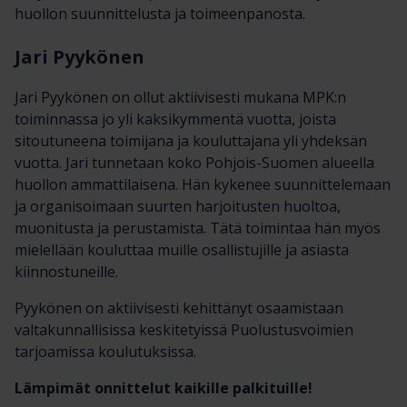
huollon suunnittelusta ja toimeenpanosta.
Jari Pyykönen
Jari Pyykönen on ollut aktiivisesti mukana MPK:n
toiminnassa jo yli kaksikymmentä vuotta, joista
sitoutuneena toimijana ja kouluttajana yli yhdeksän
vuotta. Jari tunnetaan koko Pohjois-Suomen alueella
huollon ammattilaisena. Hän kykenee suunnittelemaan
ja organisoimaan suurten harjoitusten huoltoa,
muonitusta ja perustamista. Tätä toimintaa hän myös
mielellään kouluttaa muille osallistujille ja asiasta
kiinnostuneille.
Pyykönen on aktiivisesti kehittänyt osaamistaan
valtakunnallisissa keskitetyissä Puolustusvoimien
tarjoamissa koulutuksissa.
Lämpimät onnittelut kaikille palkituille!