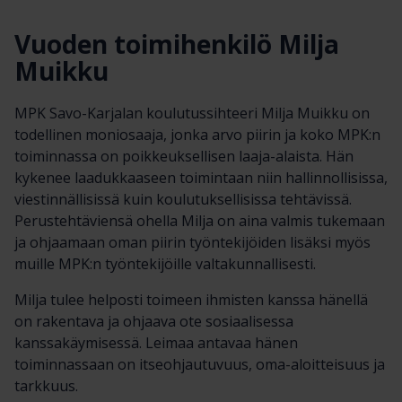
Vuoden toimihenkilö Milja
Muikku
MPK Savo-Karjalan koulutussihteeri Milja Muikku on
todellinen moniosaaja, jonka arvo piirin ja koko MPK:n
toiminnassa on poikkeuksellisen laaja-alaista. Hän
kykenee laadukkaaseen toimintaan niin hallinnollisissa,
viestinnällisissä kuin koulutuksellisissa tehtävissä.
Perustehtäviensä ohella Milja on aina valmis tukemaan
ja ohjaamaan oman piirin työntekijöiden lisäksi myös
muille MPK:n työntekijöille valtakunnallisesti.
Milja tulee helposti toimeen ihmisten kanssa hänellä
on rakentava ja ohjaava ote sosiaalisessa
kanssakäymisessä. Leimaa antavaa hänen
toiminnassaan on itseohjautuvuus, oma-aloitteisuus ja
tarkkuus.