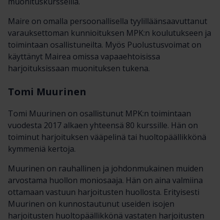
muonituskursseilla.
Maire on omalla persoonallisella tyylilläänsaavuttanut
varauksettoman kunnioituksen MPK:n koulutukseen ja
toimintaan osallistuneilta. Myös Puolustusvoimat on
käyttänyt Mairea omissa vapaaehtoisissa
harjoituksissaan muonituksen tukena.
Tomi Muurinen
Tomi Muurinen on osallistunut MPK:n toimintaan
vuodesta 2017 alkaen yhteensä 80 kurssille. Hän on
toiminut harjoituksen vääpelinä tai huoltopäällikkönä
kymmeniä kertoja.
Muurinen on rauhallinen ja johdonmukainen muiden
arvostama huollon moniosaaja. Hän on aina valmiina
ottamaan vastuun harjoitusten huollosta. Erityisesti
Muurinen on kunnostautunut useiden isojen
harjoitusten huoltopäällikkönä vastaten harjoitusten