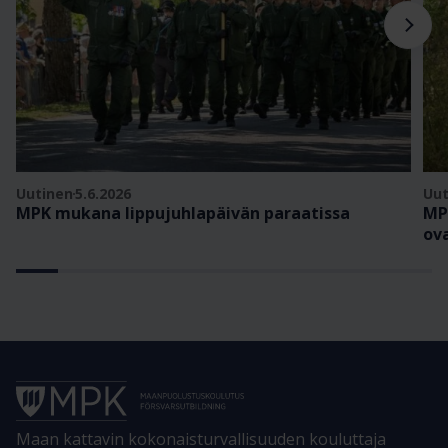
Uutinen
5.6.2026
Uut
MPK mukana lippujuhlapäivän paraatissa
MP
ov
Maan kattavin kokonaisturvallisuuden kouluttaja