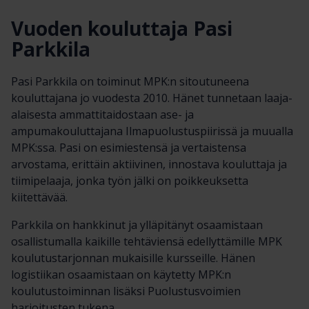
Vuoden kouluttaja Pasi
Parkkila
Pasi Parkkila on toiminut MPK:n sitoutuneena
kouluttajana jo vuodesta 2010. Hänet tunnetaan laaja-
alaisesta ammattitaidostaan ase- ja
ampumakouluttajana Ilmapuolustuspiirissä ja muualla
MPK:ssa. Pasi on esimiestensä ja vertaistensa
arvostama, erittäin aktiivinen, innostava kouluttaja ja
tiimipelaaja, jonka työn jälki on poikkeuksetta
kiitettävää.
Parkkila on hankkinut ja ylläpitänyt osaamistaan
osallistumalla kaikille tehtäviensä edellyttämille MPK
koulutustarjonnan mukaisille kursseille. Hänen
logistiikan osaamistaan on käytetty MPK:n
koulutustoiminnan lisäksi Puolustusvoimien
harjoitusten tukena.