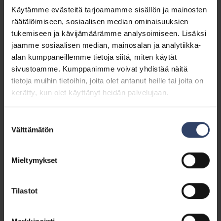
vapaaehtoistoimijat.
Käytämme evästeitä tarjoamamme sisällön ja mainosten
Kuva Karo Holmberg/MPK
räätälöimiseen, sosiaalisen median ominaisuuksien
Bo Aminoff
tukemiseen ja kävijämäärämme analysoimiseen. Lisäksi
jaamme sosiaalisen median, mainosalan ja analytiikka-
Bo Aminoffin panos MPK Etelä-Suomen
alan kumppaneillemme tietoja siitä, miten käytät
harjoitusviikonloppujen mahdollistajana on merkittävä.
sivustoamme. Kumppanimme voivat yhdistää näitä
Hän laittaa itsensä likoon viikonlopusta toiseen. Bo
tietoja muihin tietoihin, joita olet antanut heille tai joita on
toimii Helsingin koulutuspaikalla Santahaminan
kerätty, kun olet käyttänyt heidän palvelujaan.
Radioniemessä varustamistiimissä, joka on keskeisessä
asemassa siinä miten Santahaminassa
Suostumuksen
toimeenpantavat kurssit alkavat ja päättyvät sujuvasti.
Välttämätön
valinta
Bo Aminoff ahkerana, kohteliaana, pyyteettömänä ja
hänen asenteensa ja käytöksensä on esimerkilliset.
Mieltymykset
Hän on tiiminsä kantavia voimia ja luo olemuksellaan ja
toimillaan hyvää ilmapiiriä ympärilleen.
Tilastot
Hannu Kekkonen
Hannu Kekkonen on ollut mukana MPK:n toiminnassa