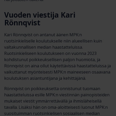
Vuoden viestija Kari
Rönnqvist
Kari Rönnqvist on antanut äänen MPK:n
ruotsinkieliselle koulutukselle niin alueellisen kuin
valtakunnallisen median haastatteluissa.
Ruotsinkieliseen koulutukseen on vuonna 2023
kohdistunut poikkeuksellisen paljon huomiota, ja
Rönnqvist on aina ollut käytettävissä haastatteluissa ja
vaikuttanut myönteisesti MPK:n maineeseen osaavana
koulutuksen asiantuntijana ja kehittäjänä.
Rönnqvist on poikkeuksetta onnistunut tuomaan
haastatteluissa esille MPK:n viestinnän painopisteiden
mukaiset viestit ymmärrettävällä ja ihmisläheisellä
tavalla. Lisäksi hän on oma-aloitteisesti luonut MPK:n
suosituimman ruotsinkielisen sosiaalisen median