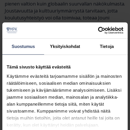
pienen valtion kuin globaalin suurvallan näkökulmasta.
Joustavuutta ja kulttuuriymmärrystä tarvitaan, jotta
koulutusyhteistyö voi olla toimivaa, toteaa Jouni
Purhonen.
— Esimerkiksi Yhdysvaltalaisten näkemys
kansainväliseen turvallisuuteen on globaali.
Suostumus
Yksityiskohdat
Tietoja
Pohdinnassa heillä onkin, miten suurten joukkojen
kuljetukset toteutetaan eri operaatioalueille
tarvittaessa ja miten johtajia voidaan kouluttaa
Tämä sivusto käyttää evästeitä
ajattelemaan logistiikka ja valmistautumaan
Käytämme evästeitä tarjoamamme sisällön ja mainosten
pitkäkestoisiin joukkojen siirtoihin. Kanadalaisten
räätälöimiseen, sosiaalisen median ominaisuuksien
näkökulmassa korostuu arktinen ulottuvuus ja
tukemiseen ja kävijämäärämme analysoimiseen. Lisäksi
Pohjoisen Jäämeren alueen operaatiomahdollisuudet.
jaamme sosiaalisen median, mainosalan ja analytiikka-
Iso-Britannialla taas on oma merellinen näkökulmansa
alan kumppaneillemme tietoja siitä, miten käytät
Euroopan turvallisuuteen Atlantin alueella. Ranskassa
sivustoamme. Kumppanimme voivat yhdistää näitä
ja Tanskassa kehitetään aktiivisesti kotimaan
tietoja muihin tietoihin, joita olet antanut heille tai joita on
puolustuksen mallia ja johtajien koulutusta. Suomi
kerätty, kun olet käyttänyt heidän palvelujaan.
erottautui symposiumissa tästä joukosta niin