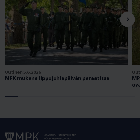
Uutinen
5.6.2026
Uut
MPK mukana lippujuhlapäivän paraatissa
MP
ov