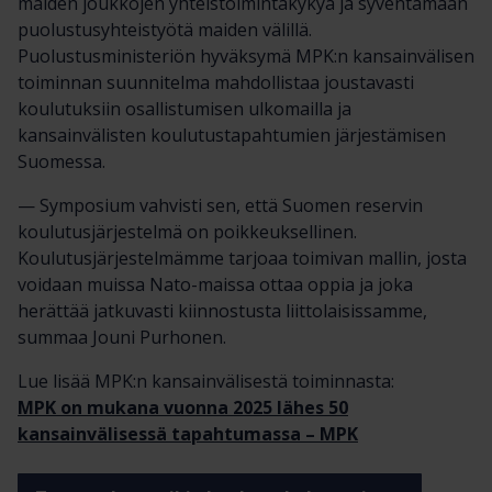
maiden joukkojen yhteistoimintakykyä ja syventämään
puolustusyhteistyötä maiden välillä.
Puolustusministeriön hyväksymä MPK:n kansainvälisen
toiminnan suunnitelma mahdollistaa joustavasti
koulutuksiin osallistumisen ulkomailla ja
kansainvälisten koulutustapahtumien järjestämisen
Suomessa.
— Symposium vahvisti sen, että Suomen reservin
koulutusjärjestelmä on poikkeuksellinen.
Koulutusjärjestelmämme tarjoaa toimivan mallin, josta
voidaan muissa Nato-maissa ottaa oppia ja joka
herättää jatkuvasti kiinnostusta liittolaisissamme,
summaa Jouni Purhonen.
Lue lisää MPK:n kansainvälisestä toiminnasta:
MPK on mukana vuonna 2025 lähes 50
kansainvälisessä tapahtumassa – MPK