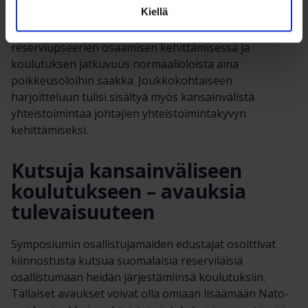
Kiellä
Erityisinä tärkeinä teemoina symposiumissa nähtiin
joukkokohtaisen harjoittelun merkitys
reserviupseerien osaamisen kehittämisessä ja
koulutuksen jatkuvuus normaalioloista aina
poikkeusoloihin saakka. Joukkokohtaiseen
harjoitteluun tulisi sisältyä myös kansainvälistä
yhteistoimintaa johtajien yhteistoimintakyvyn
kehittämiseksi.
Kutsuja kansainväliseen
koulutukseen – avauksia
tulevaisuuteen
Symposiumin osallistujamaiden edustajat osoittivat
kiinnostusta kutsua suomalaisia reserviläisiä
osallistumaan heidän järjestämiinsä koulutuksiin.
Tällaiset avaukset voivat olla omiaan lisäämään Nato-