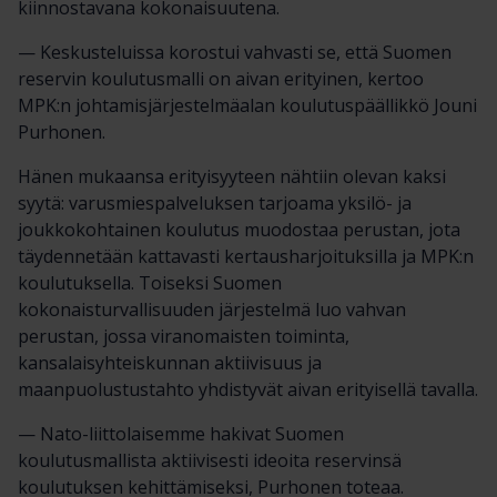
kiinnostavana kokonaisuutena.
— Keskusteluissa korostui vahvasti se, että Suomen
reservin koulutusmalli on aivan erityinen, kertoo
MPK:n johtamisjärjestelmäalan koulutuspäällikkö Jouni
Purhonen.
Hänen mukaansa erityisyyteen nähtiin olevan kaksi
syytä: varusmiespalveluksen tarjoama yksilö- ja
joukkokohtainen koulutus muodostaa perustan, jota
täydennetään kattavasti kertausharjoituksilla ja MPK:n
koulutuksella. Toiseksi Suomen
kokonaisturvallisuuden järjestelmä luo vahvan
perustan, jossa viranomaisten toiminta,
kansalaisyhteiskunnan aktiivisuus ja
maanpuolustustahto yhdistyvät aivan erityisellä tavalla.
— Nato-liittolaisemme hakivat Suomen
koulutusmallista aktiivisesti ideoita reservinsä
koulutuksen kehittämiseksi, Purhonen toteaa.