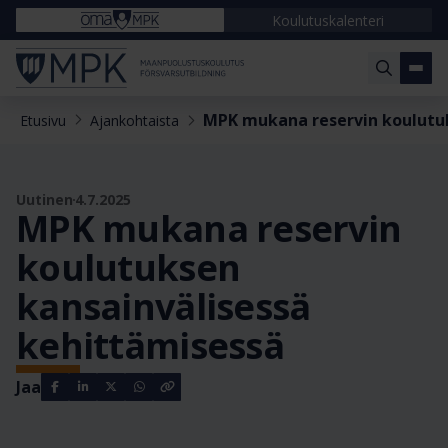
Koulutuskalenteri
MPK mukana reservin koulutuk
Etusivu
Ajankohtaista
Uutinen
4.7.2025
MPK mukana reservin
koulutuksen
kansainvälisessä
kehittämisessä
Jaa