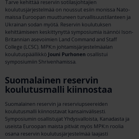
Tarve kehittää reservin sotilasjohtajien
koulutusjärjestelmää on noussut esiin monissa Nato-
maissa Euroopan muuttuneen turvallisuustilanteen ja
Ukrainan sodan myötä. Reservin koulutuksen
kehittämiseen keskittynyttä symposiumia isännöi Ison-
Britannian asevoimien Land Command and Staff
College (LCSC). MPK:n johtamisjärjestelmäalan
koulutuspäällikkö
Jouni Purhonen
osallistui
symposiumiin Shrivenhamissa.
Suomalainen reservin
koulutusmalli kiinnostaa
Suomalainen reservin ja reserviupseereiden
koulutusmalli kiinnostavat kansainvälisesti.
Symposiumin osallistujat Yhdysvalloista, Kanadasta ja
useista Euroopan maista pitivät myös MPK:n roolia
osana reservin koulutusjärjestelmää laajasti