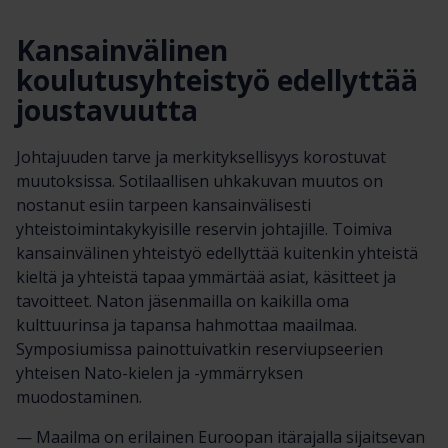
Kansainvälinen
koulutusyhteistyö edellyttää
joustavuutta
Johtajuuden tarve ja merkityksellisyys korostuvat
muutoksissa. Sotilaallisen uhkakuvan muutos on
nostanut esiin tarpeen kansainvälisesti
yhteistoimintakykyisille reservin johtajille. Toimiva
kansainvälinen yhteistyö edellyttää kuitenkin yhteistä
kieltä ja yhteistä tapaa ymmärtää asiat, käsitteet ja
tavoitteet. Naton jäsenmailla on kaikilla oma
kulttuurinsa ja tapansa hahmottaa maailmaa.
Symposiumissa painottuivatkin reserviupseerien
yhteisen Nato-kielen ja -ymmärryksen
muodostaminen.
— Maailma on erilainen Euroopan itärajalla sijaitsevan