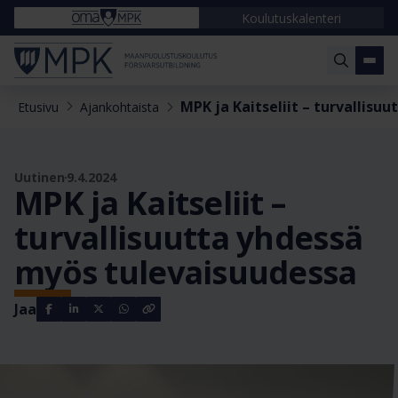
Koulutuskalenteri
MPK ja Kaitseliit – turvallisu
Etusivu
Ajankohtaista
Uutinen
9.4.2024
MPK ja Kaitseliit –
turvallisuutta yhdessä
myös tulevaisuudessa
Jaa