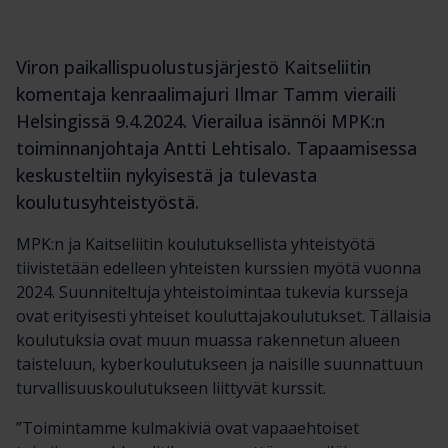
Viron paikallispuolustusjärjestö Kaitseliitin
komentaja kenraalimajuri Ilmar Tamm vieraili
Helsingissä 9.4.2024. Vierailua isännöi MPK:n
toiminnanjohtaja Antti Lehtisalo. Tapaamisessa
keskusteltiin nykyisestä ja tulevasta
koulutusyhteistyöstä.
MPK:n ja Kaitseliitin koulutuksellista yhteistyötä
tiivistetään edelleen yhteisten kurssien myötä vuonna
2024. Suunniteltuja yhteistoimintaa tukevia kursseja
ovat erityisesti yhteiset kouluttajakoulutukset. Tällaisia
koulutuksia ovat muun muassa rakennetun alueen
taisteluun, kyberkoulutukseen ja naisille suunnattuun
turvallisuuskoulutukseen liittyvät kurssit.
”Toimintamme kulmakiviä ovat vapaaehtoiset