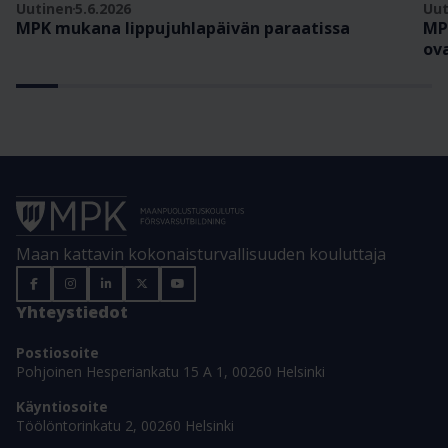
Uutinen
5.6.2026
Uut
MPK mukana lippujuhlapäivän paraatissa
MP
ov
Maan kattavin kokonaisturvallisuuden kouluttaja
Yhteystiedot
Postiosoite
Pohjoinen Hesperiankatu 15 A 1, 00260 Helsinki
Käyntiosoite
Töölöntorinkatu 2, 00260 Helsinki