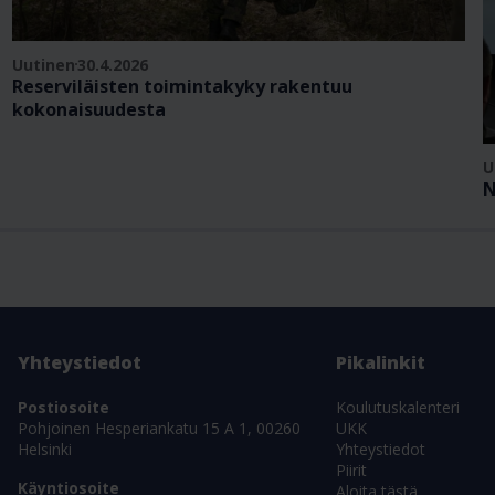
Uutinen
30.4.2026
Reserviläisten toimintakyky rakentuu
kokonaisuudesta
U
N
Yhteystiedot
Pikalinkit
Postiosoite
Koulutuskalenteri
Pohjoinen Hesperiankatu 15 A 1, 00260
UKK
Helsinki
Yhteystiedot
Piirit
Käyntiosoite
Aloita tästä