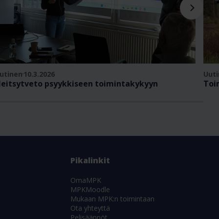
utinen
10.3.2026
Uut
eitsytveto psyykkiseen toimintakykyyn
Toi
Pikalinkit
OmaMPK
MPKMoodle
Mukaan MPK:n toimintaan
Ota yhteyttä
Pelisäännöt