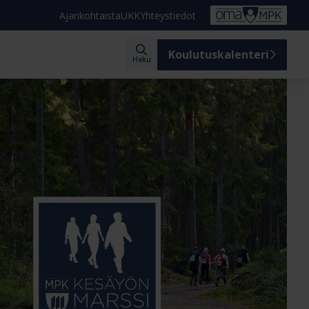
Ajankohtaista
UKK
Yhteystiedot
Koulutuskalenteri
Haku