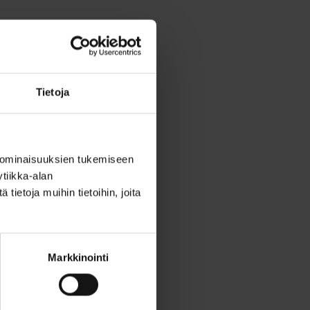
la
Tietoja
 ominaisuuksien tukemiseen
tiikka-alan
ietoja muihin tietoihin, joita
Markkinointi
a tai koettaa kuntoasi
alenterissa ja tutustu