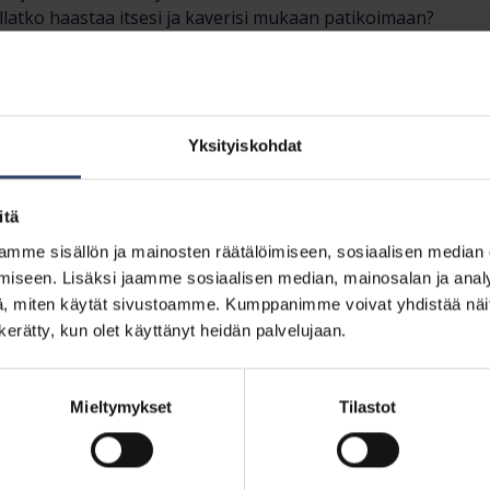
allatko haastaa itsesi ja kaverisi mukaan patikoimaan?
yön marssit järjestetään 11 paikkakunnal
a
Yksityiskohdat
pio
vola
,
Lahti
itä
mme sisällön ja mainosten räätälöimiseen, sosiaalisen median
iseen. Lisäksi jaamme sosiaalisen median, mainosalan ja analy
pori
, miten käytät sivustoamme. Kumppanimme voivat yhdistää näitä t
n kerätty, kun olet käyttänyt heidän palvelujaan.
sille MPK:n liikuntakoulutuksissa
Mieltymykset
Tilastot
tumista voit kerryttää kilometrejä muissa marssitapahtumiss
ssä. Ilmoittaudu mukaan liikkumaan 1.7.2026 alkaen koulutusk
in!