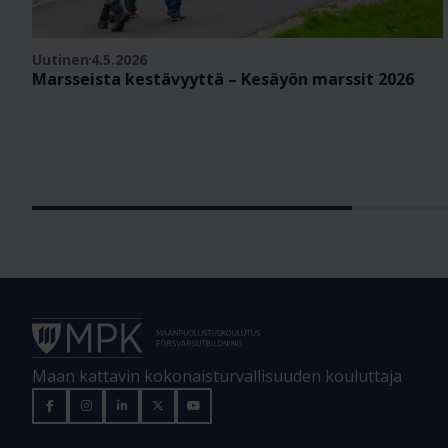
Uutinen
4.5.2026
Marsseista kestävyyttä – Kesäyön marssit 2026
Maan kattavin kokonaisturvallisuuden kouluttaja