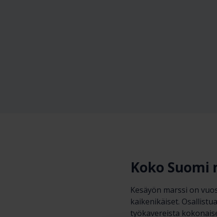
Koko Suomi 
Kesäyön marssi on vuosi
kaikenikäiset. Osallistu
työkavereista kokonaise