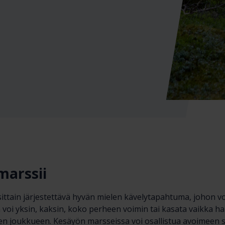
marssii
ttain järjestettävä hyvän mielen kävelytapahtuma, johon voi
a voi yksin, kaksin, koko perheen voimin tai kasata vaikka h
n joukkueen. Kesäyön marsseissa voi osallistua avoimeen sivi