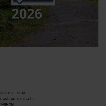
vat osallistua
arrasteporukasta tai
ili- tai