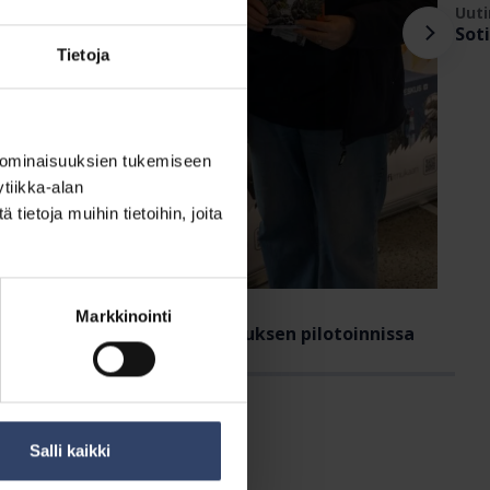
Uut
Soti
Tietoja
 ominaisuuksien tukemiseen
tiikka-alan
ietoja muihin tietoihin, joita
utinen
2.6.2026
Markkinointi
PK mukana kutsuntauudistuksen pilotoinnissa
Salli kaikki