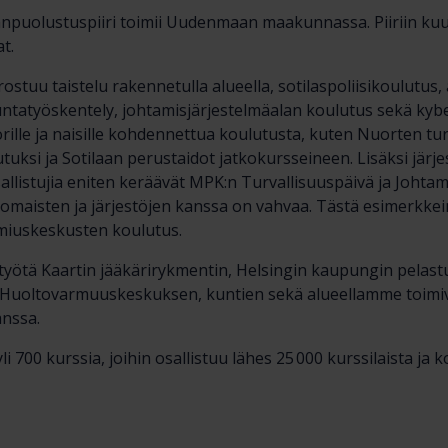
uolustuspiiri toimii Uudenmaan maakunnassa. Piiriin kuul
at.
ostuu taistelu rakennetulla alueella, sotilaspoliisikoulutus, 
tatyöskentely, johtamisjärjestelmäalan koulutus sekä kybe
orille ja naisille kohdennettua koulutusta, kuten Nuorten tu
tutuksi ja Sotilaan perustaidot jatkokursseineen. Lisäksi jär
osallistujia eniten keräävät MPK:n Turvallisuuspäivä ja Joht
omaisten ja järjestöjen kanssa on vahvaa. Tästä esimerkkei
lmiuskeskusten koulutus.
eistyötä Kaartin jääkärirykmentin, Helsingin kaupungin pelast
 Huoltovarmuuskeskuksen, kuntien sekä alueellamme toimi
anssa.
li 700 kurssia, joihin osallistuu lähes 25 000 kurssilaista ja k