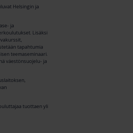
uvat Helsingin ja
ase- ja
rkoulutukset. Lisäksi
rvakurssit,
jestetään tapahtumia
amisen teemaseminaari.
nä väestönsuojelu- ja
uslaitoksen,
van
ouluttajaa tuottaen yli