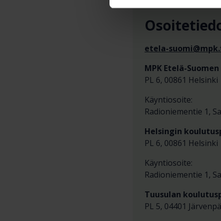
Osoitetied
etela-suomi@mpk.f
MPK Etelä-Suomen 
PL 6, 00861 Helsinki
Käyntiosoite:
Radioniementie 1, 
Helsingin koulutus
PL 6, 00861 Helsinki
Käyntiosoite:
Radioniementie 1, 
Tuusulan koulutus
PL 5, 04401 Järvenp