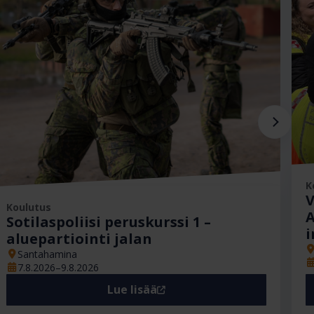
Ajankohta
K
V
Koulutus
A
Sotilaspoliisi peruskurssi 1 –
i
aluepartiointi jalan
Santahamina
7.8.2026–9.8.2026
Lue lisää