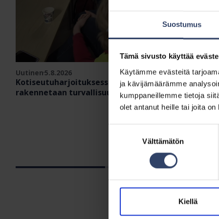
Suostumus
Tämä sivusto käyttää eväste
Käytämme evästeitä tarjoama
Uutinen
5.8.2026
Kotiseutuharjoituksessa Turvallinen Uusimaa 2026
ja kävijämäärämme analysoim
rakennetaan turvallisuutta yhdessä
kumppaneillemme tietoja siitä
olet antanut heille tai joita o
Suostumuksen
Välttämätön
valinta
Kiellä