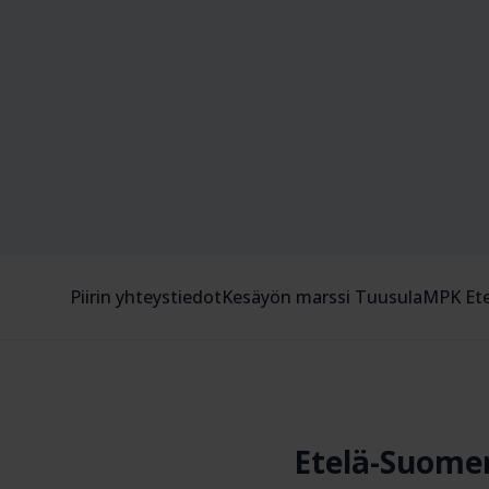
Piirin yhteystiedot
Kesäyön marssi Tuusula
MPK Ete
Etelä-Suome