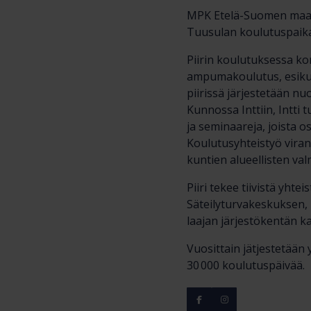
MPK Etelä-Suomen maanp
Tuusulan koulutuspaik
Piirin koulutuksessa kor
ampumakoulutus, esikun
piirissä järjestetään nu
Kunnossa Inttiin, Intti 
ja seminaareja, joista 
Koulutusyhteistyö viran
kuntien alueellisten va
Piiri tekee tiivistä yht
Säteilyturvakeskuksen,
laajan järjestökentän k
Vuosittain jätjestetään y
30 000 koulutuspäivää.