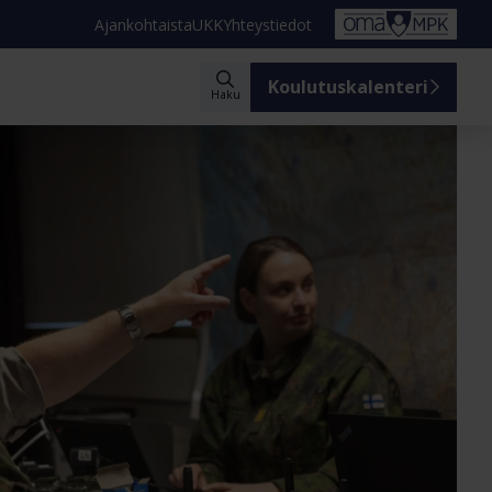
Ajankohtaista
UKK
Yhteystiedot
Koulutuskalenteri
Haku