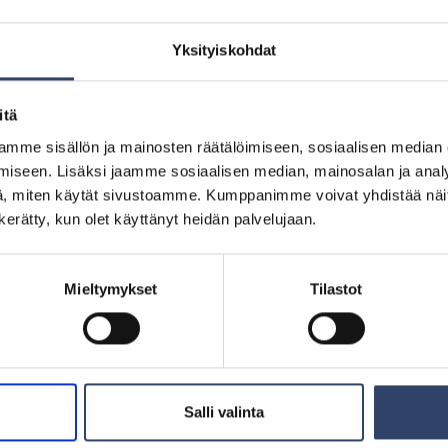
Uutinen
15.6.2026
Kotiseutuharjoitus Turvallinen Uusimaa:
Öljyntorjuntaa ja valmiuskeskustoimintaa
Yksityiskohdat
itä
mme sisällön ja mainosten räätälöimiseen, sosiaalisen median
iseen. Lisäksi jaamme sosiaalisen median, mainosalan ja analy
, miten käytät sivustoamme. Kumppanimme voivat yhdistää näitä t
n kerätty, kun olet käyttänyt heidän palvelujaan.
U
Mieltymykset
Tilastot
M
Salli valinta