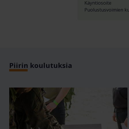
Käyntiosoite
Puolustusvoimien kur
Piirin koulutuksia
Sijainti