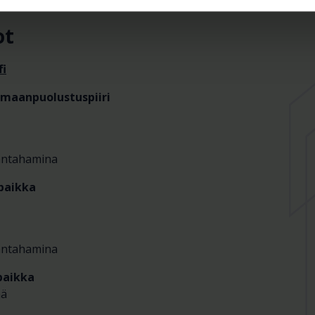
ot
i
maanpuolustuspiiri
Santahamina
paikka
Santahamina
paikka
ää