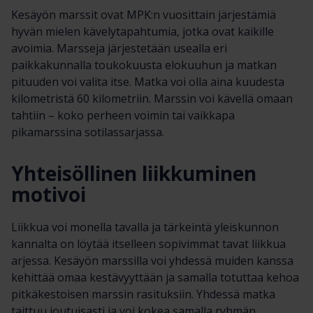
Kesäyön marssit ovat MPK:n vuosittain järjestämiä
hyvän mielen kävelytapahtumia, jotka ovat kaikille
avoimia. Marsseja järjestetään usealla eri
paikkakunnalla toukokuusta elokuuhun ja matkan
pituuden voi valita itse. Matka voi olla aina kuudesta
kilometristä 60 kilometriin. Marssin voi kävellä omaan
tahtiin – koko perheen voimin tai vaikkapa
pikamarssina sotilassarjassa.
Yhteisöllinen liikkuminen
motivoi
Liikkua voi monella tavalla ja tärkeintä yleiskunnon
kannalta on löytää itselleen sopivimmat tavat liikkua
arjessa. Kesäyön marssilla voi yhdessä muiden kanssa
kehittää omaa kestävyyttään ja samalla totuttaa kehoa
pitkäkestoisen marssin rasituksiin. Yhdessä matka
taittuu joutuisasti ja voi kokea samalla ryhmän