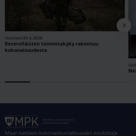
Uutinen
30.4.2026
Reserviläisten toimintakyky rakentuu
kokonaisuudesta
Uut
Ne
Maan kattavin kokonaisturvallisuuden kouluttaja