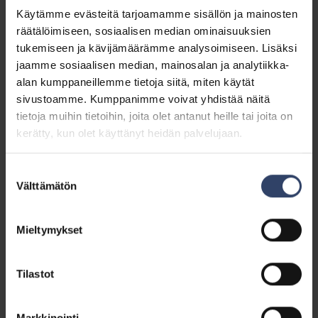
omia fyysisiä rajojaan.
Käytämme evästeitä tarjoamamme sisällön ja mainosten
räätälöimiseen, sosiaalisen median ominaisuuksien
Kesäyön marssit ovat mainio mahdollisuus kehittää
tukemiseen ja kävijämäärämme analysoimiseen. Lisäksi
kestävyyttä. Niiden tarkoituksena on kehittää
jaamme sosiaalisen median, mainosalan ja analytiikka-
pitkäkestoista kestävyyttä niin fyysisesti kuin
alan kumppaneillemme tietoja siitä, miten käytät
henkisesti.
sivustoamme. Kumppanimme voivat yhdistää näitä
tietoja muihin tietoihin, joita olet antanut heille tai joita on
Kestävyysliikunta sotilaan
kerätty, kun olet käyttänyt heidän palvelujaan.
toimintakyvyn ylläpitäjänä
Suostumuksen
Fyysisellä toimintakyvyllä on merkittävä rooli sotilaan
Välttämätön
valinta
toimintakyvyn kokonaisuudessa. Suorituskyvyn
perusta luodaan yhdessä henkisen toimintakyvyn
Mieltymykset
kanssa. MPK tarjoaa marssien lisäksi muutakin
koulutusta, joka tukee fyysisen toimintakyvyn
nousujohteista ja monipuolista kehittämistä.
Tilastot
Suomen poikkeusolojen suorituskyky perustuu
reserviläisten vahvaan panokseen; yksilöiden
Markkinointi