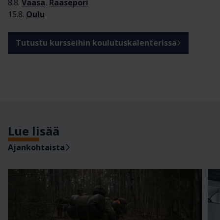
8.8.
Vaasa
,
Raasepori
15.8.
Oulu
Tutustu kursseihin koulutuskalenterissa
Lue lisää
Ajankohtaista