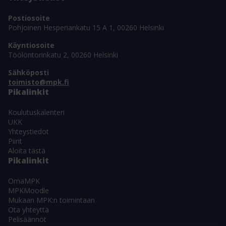
Postiosoite
Pohjoinen Hesperiankatu 15 A 1, 00260 Helsinki
Käyntiosoite
Töölöntorinkatu 2, 00260 Helsinki
Sähköposti
toimisto@mpk.fi
Pikalinkit
Koulutuskalenteri
UKK
Yhteystiedot
Piirit
Aloita tästä
Pikalinkit
OmaMPK
MPKMoodle
Mukaan MPK:n toimintaan
Ota yhteyttä
Pelisäännöt