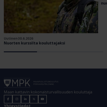
nu
Uutinen
30.6.2026
Nuorten kurssilta kouluttajaksi
Maan kattavin kokonaisturvallisuuden kouluttaja
Yhteystiedot