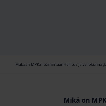
Mukaan MPK:n toimintaan
Hallitus ja valiokunnat
J
Mikä on MPK