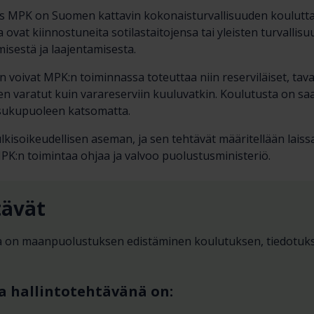
MPK on Suomen kattavin kokonaisturvallisuuden kouluttaj
a ovat kiinnostuneita sotilastaitojensa tai yleisten turvallis
misestä ja laajentamisesta.
oivat MPK:n toiminnassa toteuttaa niin reserviläiset, taval
 varatut kuin varareserviin kuuluvatkin. Koulutusta on saata
lle sukupuoleen katsomatta.
kisoikeudellisen aseman, ja sen tehtävät määritellään lais
K:n toimintaa ohjaa ja valvoo puolustusministeriö.
tävät
 on maanpuolustuksen edistäminen koulutuksen, tiedotukse
a hallintotehtävänä on: