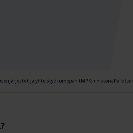
äsenjärjestöt ja yhteistyökumppanit
MPK:n historia
Palkits
?