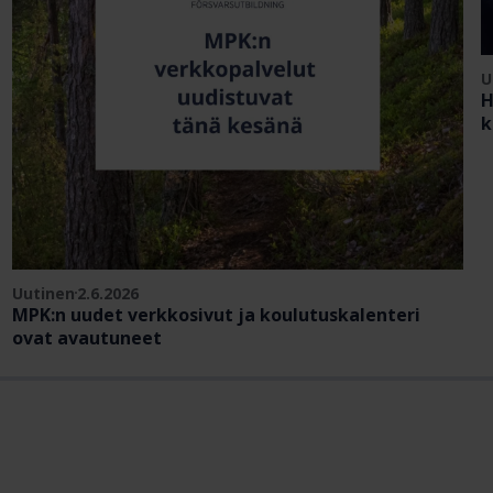
U
H
k
Uutinen
2.6.2026
MPK:n uudet verkkosivut ja koulutuskalenteri
ovat avautuneet