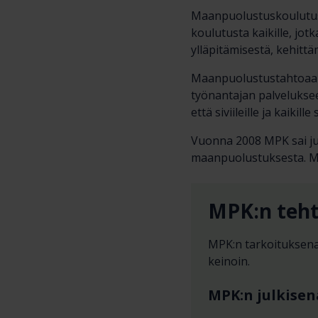
Maanpuolustuskoulutus 
koulutusta kaikille, jotk
ylläpitämisestä, kehittä
Maanpuolustustahtoaan v
työnantajan palvelukseen
että siviileille ja kaiki
Vuonna 2008 MPK sai jul
maanpuolustuksesta. MP
MPK:n teh
MPK:n tarkoituksena
keinoin.
MPK:n julkisen