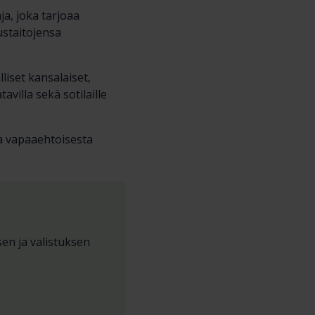
a, joka tarjoaa
uustaitojensa
liset kansalaiset,
villa sekä sotilaille
sa vapaaehtoisesta
n ja valistuksen