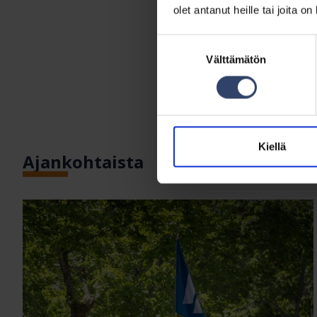
Vuosikatsaus 2021
olet antanut heille tai joita o
Vuosikatsaus 2020
Suostumuksen
Vuosikatsaus 2019
Välttämätön
valinta
Vuosikatsaus 2018
Kiellä
Ajankohtaista