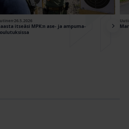
utinen
26.5.2026
Uut
aasta itseäsi MPK:n ase- ja ampuma­
Mar
oulutuksissa