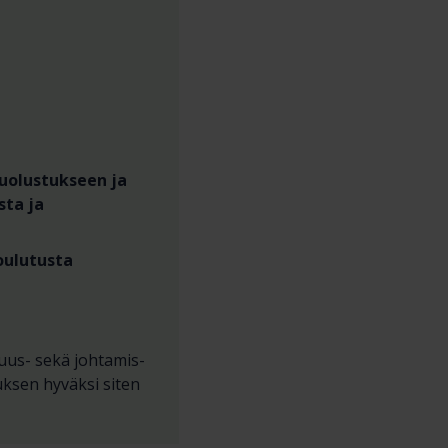
uolustukseen ja
sta ja
oulutusta
suus- sekä johtamis-
uksen hyväksi siten