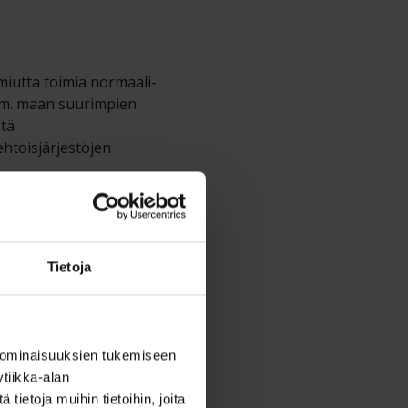
iutta toimia normaali-
 mm. maan suurimpien
ötä
ehtoisjärjestöjen
iriötilanteissa. Osa
Tietoja
 ominaisuuksien tukemiseen
tiikka-alan
ietoja muihin tietoihin, joita