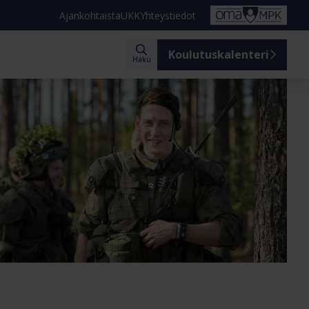
Ajankohtaista
UKK
Yhteystiedot
Koulutuskalenteri
Haku