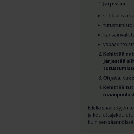
Järjestää
:
sotilaallisia 
tutustumisto
kansainvälist
vapaaehtoista
Kehittää nai
järjestää sii
tutustumist
Ohjata, tuke
Kehittää tu
maanpuolus
Edellä säädettyjen te
ja kouluttajakoulutu
kuin sen säännöissä