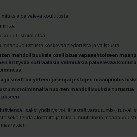
valmiuksia palveleva koulutusta
imintaa
ä koulutustoimintaa
 maanpuolustusta koskevaa tiedotusta ja valistusta
sten mahdollisuuksia osallistua vapaaehtoiseen maanp
hen liittyvää sotilaallisia valmiuksia palvelevaa koulutu
oimintaa
a ja sovittaa yhteen jäsenjärjestöjen maanpuolustusk
tustumistoiminnalla nuorten mahdollisuuksia tutustua
tukseen
htäviensä lisäksi yhdistys voi järjestää varautumis-, turvalli
sta sekä tehdä aloitteita ja toimia muutoinkin maanpuolust
 määrätään.