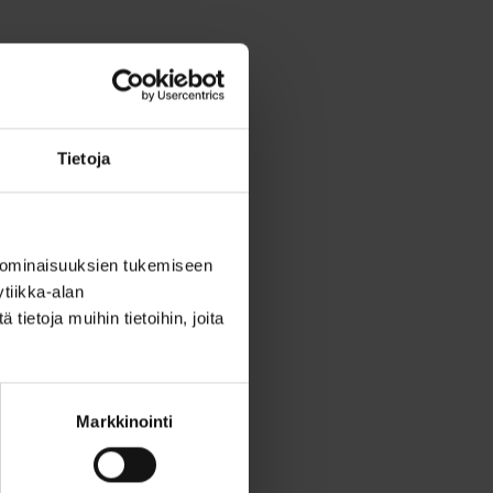
 Lisäksi kaikille
pahtumasta löydät tältä
Tietoja
 ominaisuuksien tukemiseen
torilla.
tiikka-alan
ietoja muihin tietoihin, joita
Markkinointi
lein. Käytettävissä