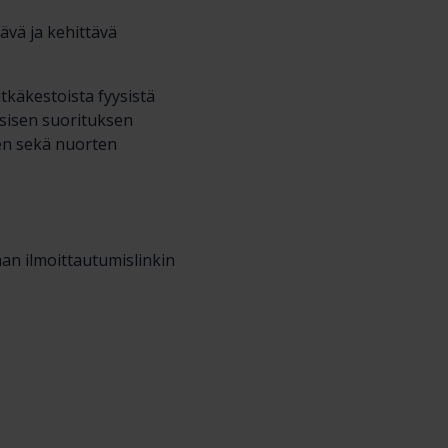
ävä ja kehittävä
tkäkestoista fyysistä
ysisen suorituksen
nen sekä nuorten
an ilmoittautumislinkin