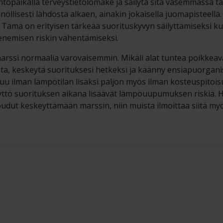
ähtöpaikalla terveystietolomake ja säilytä sitä vasemmassa t
öllisesti lähdöstä alkaen, ainakin jokaisella juomapisteellä
. Tämä on erityisen tärkeää suorituskyvyn säilyttämiseksi ku
penemisen riskin vähentämiseksi.
marssi normaalia varovaisemmin. Mikäli alat tuntea poikkea
ta, keskeytä suorituksesi hetkeksi ja käänny ensiapuorgani
ilman lämpötilan lisäksi paljon myös ilman kosteuspitoisuu
ttö suorituksen aikana lisäävät lämpöuupumuksen riskiä. H
udut keskeyttämään marssin, niin muista ilmoittaa siitä my