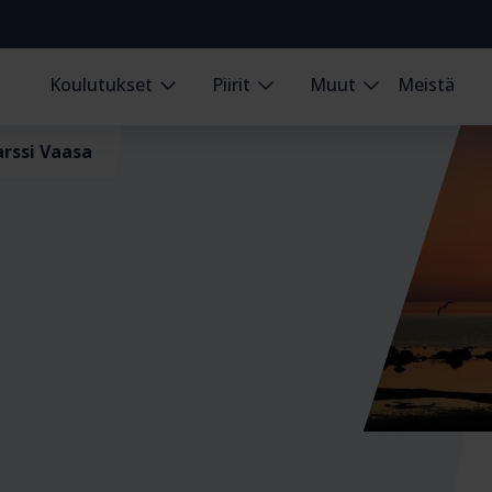
Koulutukset
Piirit
Muut
Meistä
rssi Vaasa
a