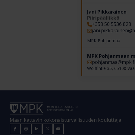
Jani Pikkarainen
Piiripäällikkö
+358 50 5536 828
jani.pikkarainen​@m
MPK Pohjanmaa
MPK Pohjanmaan ma
pohjanmaa​@mpk.f
Wolffintie 35, 65100 Va
Maan kattavin kokonaisturvallisuuden kouluttaja