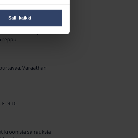
Salli kaikki
a saa tarvittaessa
ä. Omat sisään ajetut
a reppu.
 purtavaa. Varaathan
8.-9.10.
et kroonisia sairauksia