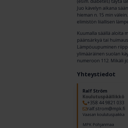
(esim. diabetes) täytä l
Juo kävelyn aikana säänn
hieman n. 15 min välein
elimistön liiallisen läm
Kuumalla säällä aloita 
päänsärkyä tai huimaus
Lämpöuupuminen riippuu 
ylimääräinen suolan käy
numeroon 112. Mikäli jo
Yhteystiedot
Ralf Ström
Koulutuspäällikkö
+358 44 9821 033
ralf.strom​@mpk.fi
Vaasan koulutuspaikka
MPK Pohjanmaa