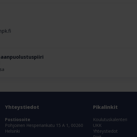
pk.fi
anpuolustuspiiri
i
asa
Yhteystiedot
Pikalinkit
Postiosoite
Koulutuskalenteri
Pohjoinen Hesperiankatu 15 A 1, 00260
UKK
Helsinki
Yhteystiedot
Piirit