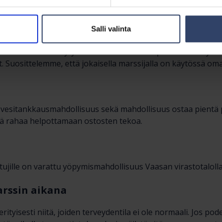
Salli valinta
aan osallistuvan sotilasvaatetuksessa (maastopuku m05), jonk
ankittua tai kotisäilytyksessä olevaa maastopukua saa käyttä
 Suosittelemme, että jokaisella marssijalla on käytössä om
n vesitankkausmahdollisuus sekä mahdollisuus ostaa pientä
ä rahaa helpottamaan ostosten tekoa.
tujille on varattu yöpymismahdollisuus Vaasan virastotalolla 
arssin aikana
rityisesti niitä, joiden terveydentila ei ole normaali. Jos pod