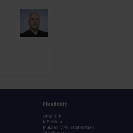
Pikalinkit
OmaMPK
MPKMoodle
Mukaan MPK:n toimintaan
Ota yhteyttä