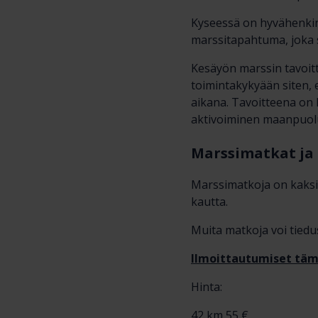
Kyseessä on hyvähenkinen
marssitapahtuma, joka sopi
Kesäyön marssin tavoitt
toimintakykyään siten, 
aikana. Tavoitteena on 
aktivoiminen maanpuol
Marssimatkat ja
Marssimatkoja on kaksi
kautta.
Muita matkoja voi tiedu
Ilmoittautumiset täm
Hinta:
42 km 55 €