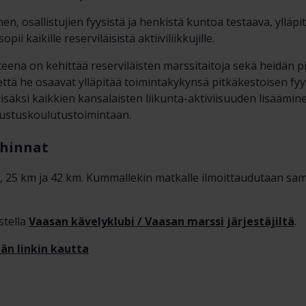
, osallistujien fyysistä ja henkistä kuntoa testaava, ylläpit
i kaikille reserviläisistä aktiiviliikkujille.
eena on kehittää reserviläisten marssitaitoja sekä heidän pi
että he osaavat ylläpitää toimintakykynsä pitkäkestoisen fy
lisäksi kaikkien kansalaisten liikunta-aktiviisuuden lisäämi
ustuskoulutustoimintaan.
 hinnat
, 25 km ja 42 km. Kummallekin matkalle ilmoittaudutaan sam
stella
Vaasan kävelyklubi / Vaasan marssi järjestäjiltä
.
än linkin kautta