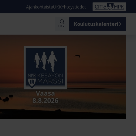
Ajankohtaista
UKK
Yhteystiedot
Koulutuskalenteri
Haku