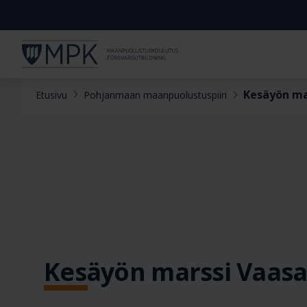
Kesäyön ma
Etusivu
Pohjanmaan maanpuolustuspiiri
Kesäyön marssi Vaas