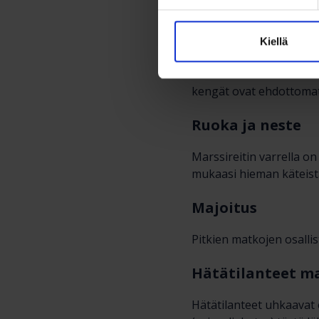
Vaatetus
Kiellä
Reserviläisiä suositell
lainaan MPK:lta. Itse h
kengät ovat ehdottomat.
Ruoka ja neste
Marssireitin varrella o
mukaasi hieman käteist
Majoitus
Pitkien matkojen osallis
Hätätilanteet m
Hätätilanteet uhkaavat e