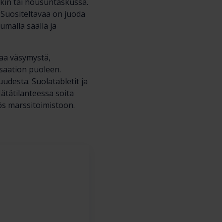
akin tai housuntaskussa.
. Suositeltavaa on juoda
umalla säällä ja
vaa väsymystä,
saation puoleen.
desta. Suolatabletit ja
ätätilanteessa soita
ös marssitoimistoon.