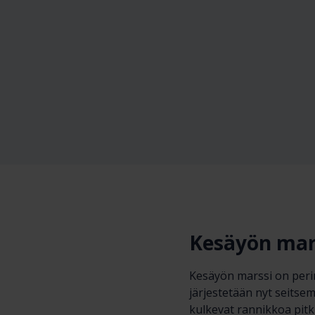
Kesäyön mars
Kesäyön marssi on perin
järjestetään nyt seitse
kulkevat rannikkoa pitk