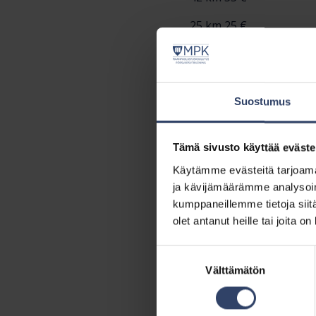
25 km 25 €.
Hintaan sisältyy huoltop
osallistujille jaetaan 
Osallistujille lähetetä
Suostumus
sivulta sekä MPK Pohja
Lähtö
Tämä sivusto käyttää eväste
Käytämme evästeitä tarjoama
Marssimatkojen osallist
ja kävijämäärämme analysoim
kumppaneillemme tietoja siitä
25 km marssi Ilmoittaut
olet antanut heille tai joita o
42 km marssi Ilmoittaut
Suostumuksen
Huolto
Välttämätön
valinta
Kaikille marssimatkoille
olevat wc-tilat on sekä