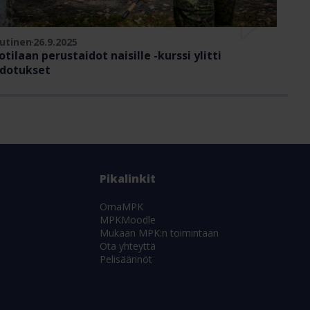
utinen
26.9.2025
otilaan perustaidot naisille -kurssi ylitti
dotukset
Pikalinkit
OmaMPK
MPKMoodle
Mukaan MPK:n toimintaan
Ota yhteyttä
Pelisäännöt