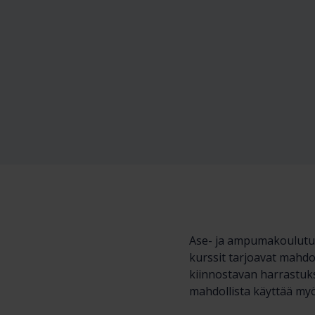
Ase- ja ampumakoulutuks
kurssit tarjoavat mahdo
kiinnostavan harrastuks
mahdollista käyttää m