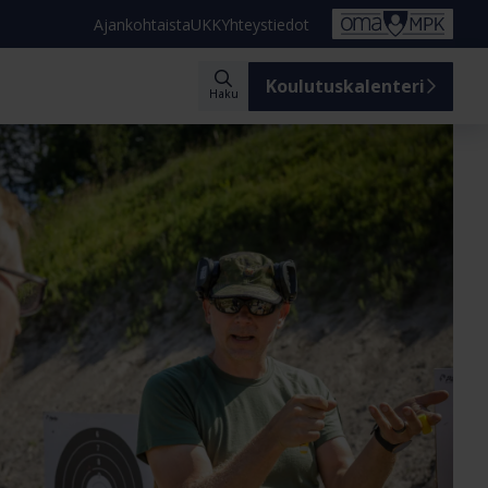
Ajankohtaista
UKK
Yhteystiedot
Koulutuskalenteri
Haku