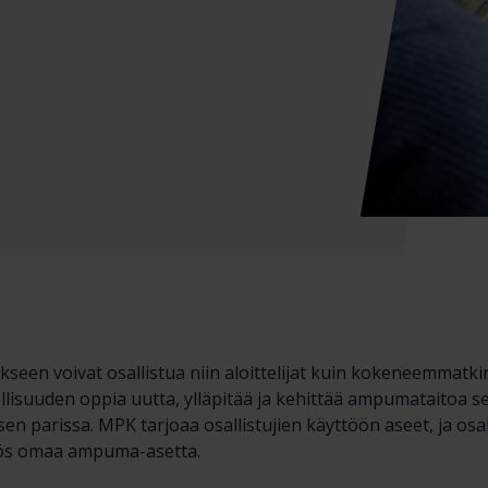
een voivat osallistua niin aloittelijat kuin kokeneemmatki
llisuuden oppia uutta, ylläpitää ja kehittää ampumataitoa s
en parissa. MPK tarjoaa osallistujien käyttöön aseet, ja osa
yös omaa ampuma-asetta.