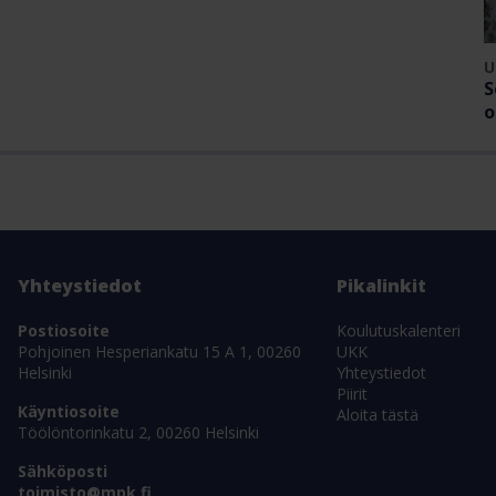
U
S
o
Yhteystiedot
Pikalinkit
Postiosoite
Koulutuskalenteri
Pohjoinen Hesperiankatu 15 A 1, 00260
UKK
Helsinki
Yhteystiedot
Piirit
Käyntiosoite
Aloita tästä
Töölöntorinkatu 2, 00260 Helsinki
Sähköposti
toimisto@mpk.fi