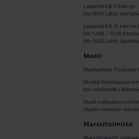
Lauantai 6.6. II kierros
klo 08.00 Lähtö kiertä
Lauantai 6.6. III kierr
klo 12.00 – 15.00 Ilmo
klo 16.00 Lähtö tapaht
Maali
Maalipaikka: Tuusulan U
Muista ilmoittautua toimi
km reittiläisille.) Mars
Maali sulkeutuu sunnunta
maalin viimeisen marssi
Marssitoimisto
Marssitoimisto sijaits