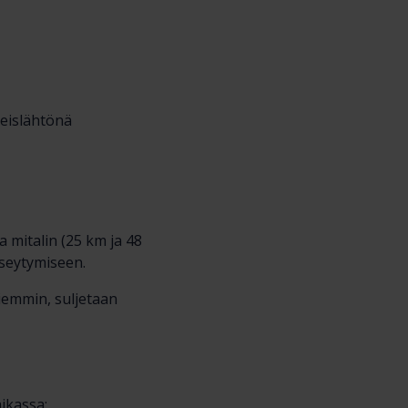
eislähtönä
ja mitalin (25 km ja 48
eseytymiseen.
aiemmin, suljetaan
ikassa: