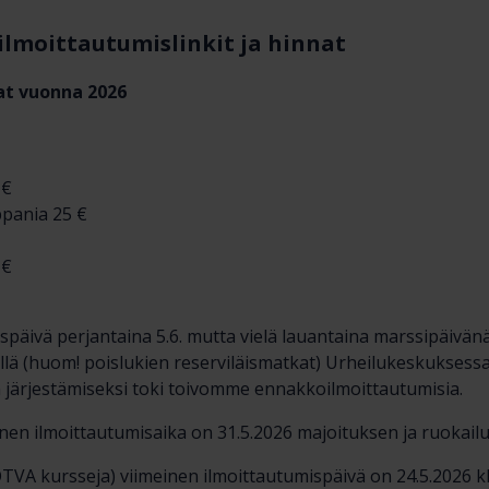
lmoittautumislinkit ja hinnat
at vuonna 2026
 €
pania 25 €
 €
späivä perjantaina 5.6. mutta vielä lauantaina marssipäivän
llä (huom! poislukien reserviläismatkat) Urheilukeskuksess
on järjestämiseksi toki toivomme ennakkoilmoittautumisia.
en ilmoittautumisaika on 31.5.2026 majoituksen ja ruokail
TVA kursseja) viimeinen ilmoittautumispäivä on 24.5.2026 kl