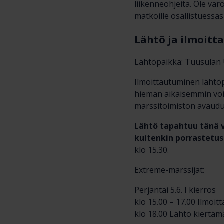
liikenneohjeita. Ole var
matkoille osallistuessasi
Lähtö ja ilmoit
Lähtöpaikka: Tuusulan U
Ilmoittautuminen lähtöp
hieman aikaisemmin voit
marssitoimiston avaudut
Lähtö tapahtuu tänä 
kuitenkin porrastetu
klo 15.30.
Extreme-marssijat:
Perjantai 5.6. I kierros
klo 15.00 – 17.00 Ilmoi
klo 18.00 Lähtö kiertä