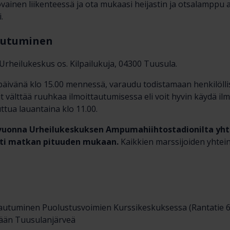
ovainen liikenteessä ja ota mukaasi heijastin ja otsalamppu 
.
tautuminen
rheilukeskus os. Kilpailukuja, 04300 Tuusula.
äivänä klo 15.00 mennessä, varaudu todistamaan henkilölli
 välttää ruuhkaa ilmoittautumisessa eli voit hyvin käydä il
tua lauantaina klo 11.00.
vuonna Urheilukeskuksen Ampumahiihtostadionilta yhte
sti matkan pituuden mukaan.
Kaikkien marssijoiden yhtein
ttautuminen Puolustusvoimien Kurssikeskuksessa (Rantatie 6
mään Tuusulanjärveä