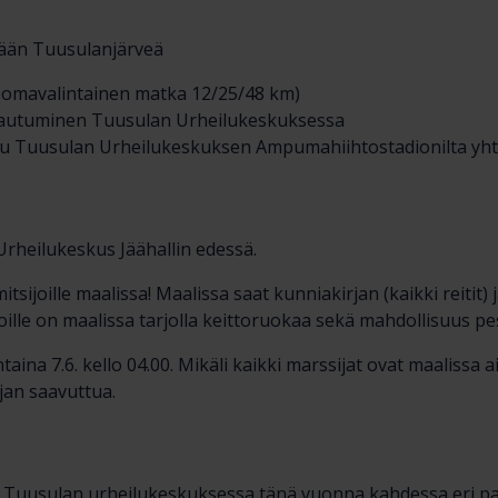
mään Tuusulanjärveä
os (omavalintainen matka 12/25/48 km)
ittautuminen Tuusulan Urheilukeskuksessa
uu Tuusulan Urheilukeskuksen Ampumahiihtostadionilta yht
rheilukeskus Jäähallin edessä.
tsijoille maalissa! Maalissa saat kunniakirjan (kaikki reitit) 
sijoille on maalissa tarjolla keittoruokaa sekä mahdollisuus p
ina 7.6. kello 04.00. Mikäli kaikki marssijat ovat maalissa 
jan saavuttua.
ee Tuusulan urheilukeskuksessa tänä vuonna kahdessa eri pa