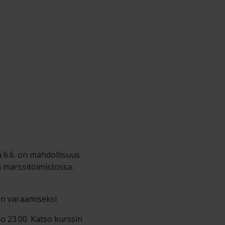
ä 6.6. on mahdollisuus
a marssitoimistossa.
un varaamiseksi
o 23.00. Katso kurssin