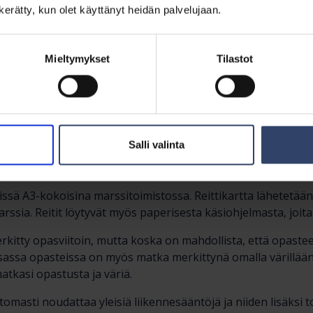
lloontie-Saviriihentie-Mahlamäentie-Tuusulantien alikulku-
n kerätty, kun olet käyttänyt heidän palvelujaan.
ntien alikulku-Viheriötie-puistotie-Saksanpolku-Ylikeravant
ntie-Tuomalanpolku-Tuomalantie-Tuomonpolku-Tuomonk
lku-Kuskinpolku-Ainolantie-Ainolanväylän alikulku-Sibeliuk
Mieltymykset
Tilastot
uisto-Rantakatu-Vanhankyläntie-Puolimatkantie-Äijänsaaren
nkyläntien alikulku-Lammaskalliontie-Vanha Ruskelantie-Pai
ntie-Paijalantie-peltotie-Kavaankallion polkuja-Hämeentien
ntie-Rusutjärventie-Koivumäentie-Nahkelantie-alikulku-Na
tie-Hernemäentie-Lahelantie-Sointulantie-Jussilanpolku-Jus
Salli valinta
-pihatie Pähkinämäentie 179-Tuusulanväylän alikulku-puist
vissä A3-kokoisina marssitoimistossa. Reittikartta lähetetä
ssia. Reitit löytyvät myös paperisesta käsiohjelmasta, joita
rkitty opasviitoin, mutta koska on mahdollista, että opasteet
Osassa opasteissa on myös matka merkittynä omalla värillään 
tkasi opastusta ja väriä.
tomasti noudattaa yleisiä liikennesääntöjä ja niiden lisäksi t