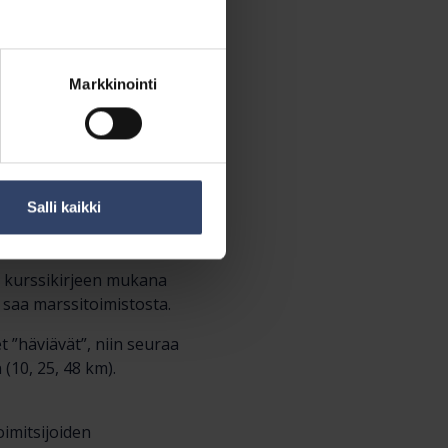
Järvenpääntien alikulku-
ie-Pihkaniityntie-
atu-radanvarren
senväylän alikulku-
Markkinointi
tie-piha- ja peltotie-
jalantie-
 ylitys-Hämeentie-
hkelankuja-
silantie-Mikkolantie-
Salli kaikki
otie-Tuusulan
än kurssikirjeen mukana
 saa marssitoimistosta.
 ”häviävät”, niin seuraa
(10, 25, 48 km).
oimitsijoiden