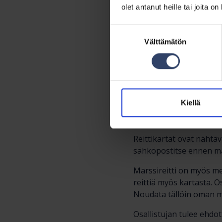
Kulloontien alikulku-Ku
olet antanut heille tai joita o
Järvenpääntie-Järvenpää
Suorannankatu-Hakala
Suostumuksen
hiekkatie-Aallottarenpo
Välttämätön
valinta
Sibeliuksenväylä-Rantap
Vanha Siltalantie-Vanha
Kaurapellontie-Rantamo
Envallinkuja-Turanieme
Nahkelanraitti-Marjalan
Kiellä
Pähkinämäentien ylitys
urheilukeskus.
Reittikartat ovat nähtä
sähköpostitse ennen mar
Marssireitti on myös me
reittiä myös kartasta. 
Noudata tällöin oman ma
Osallistujan tulee ehdot