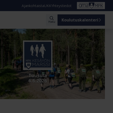
Ajankohtaista
UKK
Yhteystiedot
Koulutuskalenteri
Haku