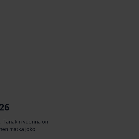
026
an. Tänäkin vuonna on
inen matka joko