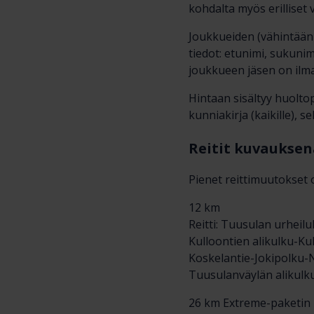
kohdalta myös erilliset 
Joukkueiden (vähintään 
tiedot: etunimi, sukunim
joukkueen jäsen on ilmai
Hintaan sisältyy huolto
kunniakirja (kaikille), 
Reitit kuvauksen
Pienet reittimuutokset 
12 km
Reitti: Tuusulan urheil
Kulloontien alikulku-Ku
Koskelantie-Jokipolku-
Tuusulanväylän alikulk
26 km Extreme-paketin k