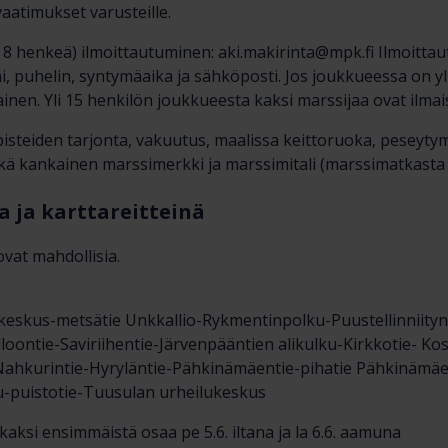
vaatimukset varusteille.
8 henkeä) ilmoittautuminen: aki.makirinta@mpk.fi Ilmoittau
i, puhelin, syntymäaika ja sähköposti. Jos joukkueessa on yli
nen. Yli 15 henkilön joukkueesta kaksi marssijaa ovat ilmais
pisteiden tarjonta, vakuutus, maalissa keittoruoka, peseyt
sekä kankainen marssimerkki ja marssimitali (marssimatkasta 
a ja karttareitteinä
ovat mahdollisia.
ukeskus-metsätie Unkkallio-Rykmentinpolku-Puustellinniity
lloontie-Saviriihentie-Järvenpääntien alikulku-Kirkkotie- K
Nahkurintie-Hyryläntie-Pähkinämäentie-pihatie Pähkinämäe
u-puistotie-Tuusulan urheilukeskus
aksi ensimmäistä osaa pe 5.6. iltana ja la 6.6. aamuna