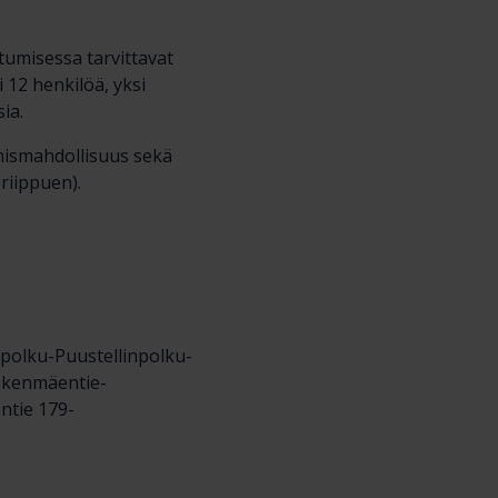
tumisessa tarvittavat
 12 henkilöä, yksi
ia.
ymismahdollisuus sekä
riippuen).
npolku-Puustellinpolku-
oskenmäentie-
ntie 179-