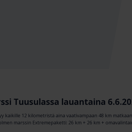
si Tuusulassa lauantaina 6.6.2
ytyy kaikille 12 kilometristä aina vaativampaan 48 km matka
 kolmen marssin Extremepaketti: 26 km + 26 km + omavalinta