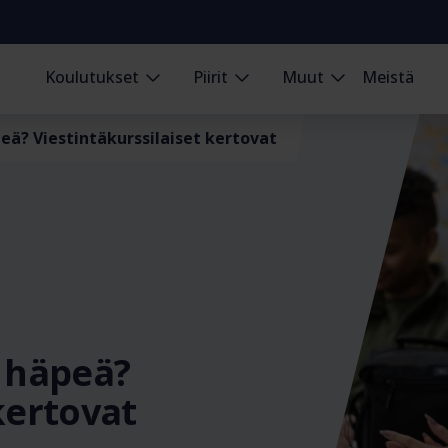
Koulutukset
Piirit
Muut
Meistä
eä? Viestintäkurssilaiset kertovat
a häpeä?
kertovat