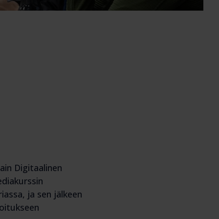
ain Digitaalinen
ediakurssin
riassa, ja sen jälkeen
joitukseen