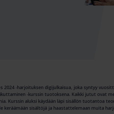
 2024 -harjoituksen digijulkaisua, joka syntyy vuositt
aikuttaminen -kurssin tuotoksena. Kaikki jutut ovat m
amia. Kurssin aluksi käydään läpi sisällön tuotantoa teo
lle keräämään sisältöjä ja haastattelemaan muita har