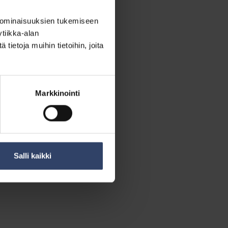
 ominaisuuksien tukemiseen
esta, sisältö olisi
tiikka-alan
i aihepiiri on hyvä
ietoja muihin tietoihin, joita
Markkinointi
yliopistoon, josta oli
kyisiä ja aiempia.
n markkinointi oli
Salli kaikki
ä viisaus tiivistyy.
ämättömänä – siten