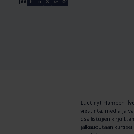
Jaa
Luet nyt Hämeen Ilves
viestintä, media ja v
osallistujien kirjoitt
jalkaudutaan kurssei