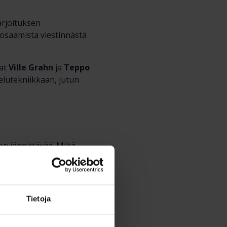
arjoituksen
-osaamista viestinnästä
jat
Ville Grahn
ja
Teppo
elutekniikkaan, jutun
n jännittävää. Miltä
 hyvä
.
Tietoja
taan jonkin toiminnan
ä jutun tekeminen oman