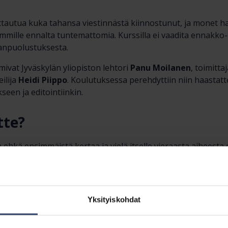
ittautua kuka tahansa viestinnästä kiinnostunut, ja monet h
immille ennalta tuntemattomia. Kurssilla ei vaadita ennakko
anpuolustuksesta.
mivat Jyväskylän yliopiston lehtori
Panu Moilanen
, toimitta
ilija
Heidi Piippo
. Koulutuksessa perehdyttiin niin haastatt
een ja editointiinkin.
tte?
ehkä ensimmäistä kertaa ja vielä itselle vieraasta aiheesta o
tämätön ja heittäytyä haastattelemaan?
ri
(kuvassa ylhäällä oikealla) ja
Niko Uusitalo
kertovat, että
 ja haastatteluharjoitukset kurssilla helpottivat tilannetta
Yksityiskohdat
ainen kangistuu kameran nähdessään, mutta kun häntä kuva
va on heti rennompi ja luontevampi. Kurssilaisten mielest