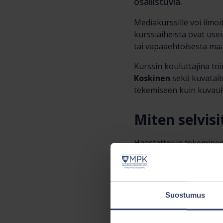
osallistuvia.
Mediakurssille voi ilmo
kurssiaiheista ovat use
tai vapaaehtoisesta ma
Kurssin kouluttajina toi
Koskinen
sekä kuvataite
tekemiseen kuin kuvauks
Miten selvisi
Haastattelun tekeminen 
tuntuu kehdata olla tie
Kurssilaiset
Pinja Viska
ennakkovalmistautuminen
Suostumus
– Tyypillisesti suomal
yhteydessä, haastatelta