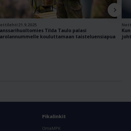
ettilehti
21.9.2025
Nett
anssarihuoltomies Tilda Taulo palasi
Kun
arolannummelle kouluttamaan taisteluensiapua
joh
Pikalinkit
OmaMPK