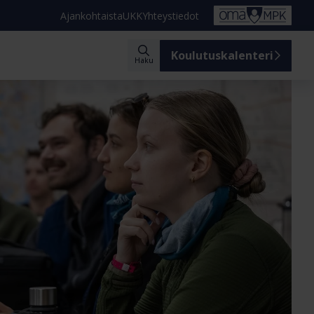
Ajankohtaista
UKK
Yhteystiedot
Koulutuskalenteri
Haku