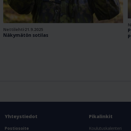
N
Nettilehti
21.9.2025
P
Näkymätön sotilas
P
Yhteystiedot
Pikalinkit
Postiosoite
Koulutuskalenteri