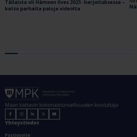
Net
Tällaista oli Hämeen Ilves 2025 -harjoituksessa –
Nä
katso parhaita paloja videolta
Maan kattavin kokonaisturvallisuuden kouluttaja
Yhteystiedot
Postiosoite