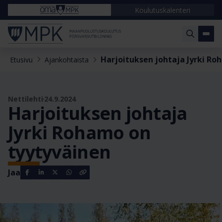
Koulutuskalenteri
Harjoituksen johtaja Jyrki Ro
Etusivu
Ajankohtaista
Nettilehti
24.9.2024
Harjoituksen johtaja
Jyrki Rohamo on
tyytyväinen
Jaa