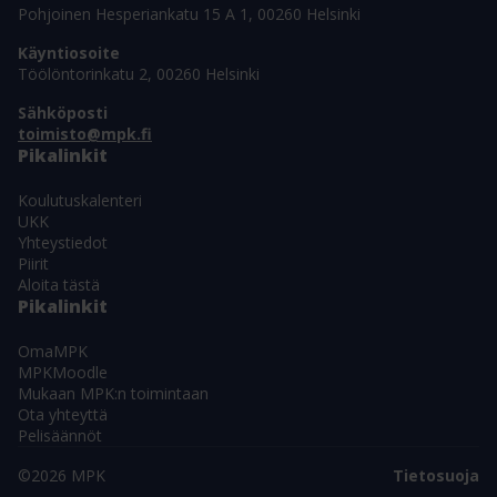
Pohjoinen Hesperiankatu 15 A 1, 00260 Helsinki
Käyntiosoite
Töölöntorinkatu 2, 00260 Helsinki
Sähköposti
toimisto@mpk.fi
Pikalinkit
Koulutuskalenteri
UKK
Yhteystiedot
Piirit
Aloita tästä
Pikalinkit
OmaMPK
MPKMoodle
Mukaan MPK:n toimintaan
Ota yhteyttä
Pelisäännöt
©2026 MPK
Tietosuoja