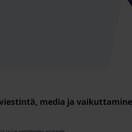
 viestintä, media ja vaikuttamine
jä ja lue nettilehden artikkelit.