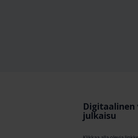
Digitaalinen
julkaisu
Klikkaa alla olevia linkke