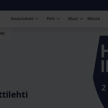
Koulutukset
Piirit
Muut
Meistä
hti
tilehti