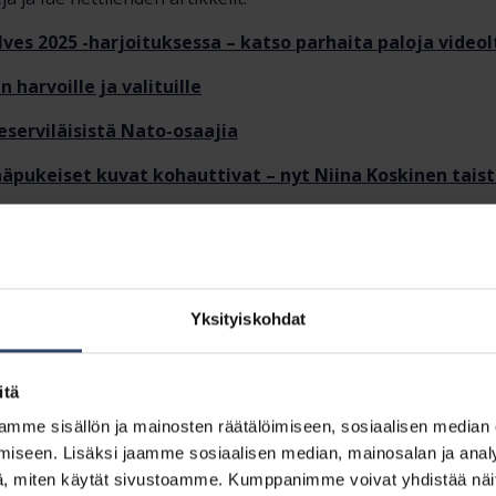
lves 2025 -harjoituksessa – katso parhaita paloja videol
 harvoille ja valituille
eserviläisistä Nato-osaajia
äpukeiset kuvat kohauttivat – nyt Niina Koskinen taiste
 haastetaan itseä ja koetaan onnistumisen tunteita – “Sit
itse kokeilee”
n tekemistä” – MPK:n toiminta on avointa kaikille
Yksityiskohdat
ppu on ohi, harjoituksen johtaja huokaisee helpotukses
itä
ilda Taulo palasi Parolannummelle kouluttamaan taist
mme sisällön ja mainosten räätälöimiseen, sosiaalisen median
iseen. Lisäksi jaamme sosiaalisen median, mainosalan ja analy
, miten käytät sivustoamme. Kumppanimme voivat yhdistää näitä t
etä”, sanoo Petri Liimatta panssarivaunutaidoistaan