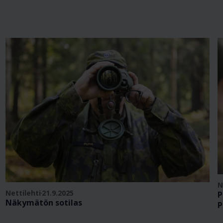
N
Nettilehti
21.9.2025
P
Näkymätön sotilas
P