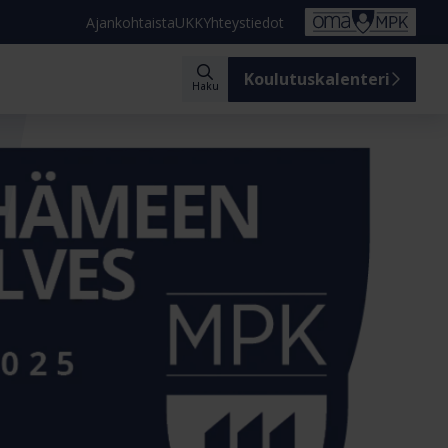
Ajankohtaista
UKK
Yhteystiedot
Koulutuskalenteri
Haku