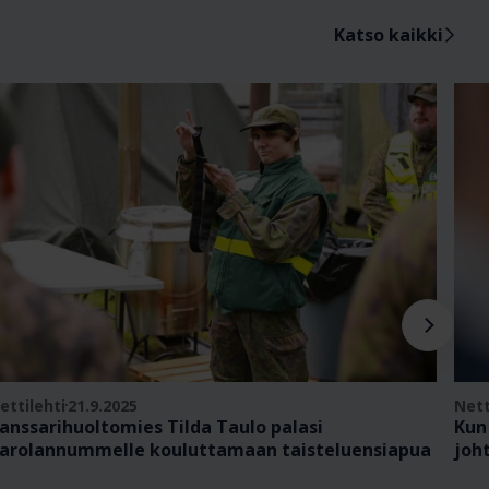
Katso kaikki
ettilehti
21.9.2025
Nett
anssarihuoltomies Tilda Taulo palasi
Kun
arolannummelle kouluttamaan taisteluensiapua
joh