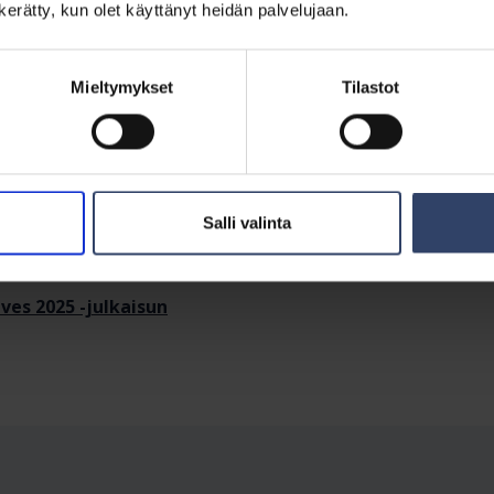
n kerätty, kun olet käyttänyt heidän palvelujaan.
a yhteinen inttikurssi
 taistelijaa – 24 kilon nakkilounas
Mieltymykset
Tilastot
oulutusta sähkövoimajärjestelmiin
ne Suomi
etään kahden miehen voimin
Salli valinta
tokuntakin suojaa
es 2025 -julkaisun