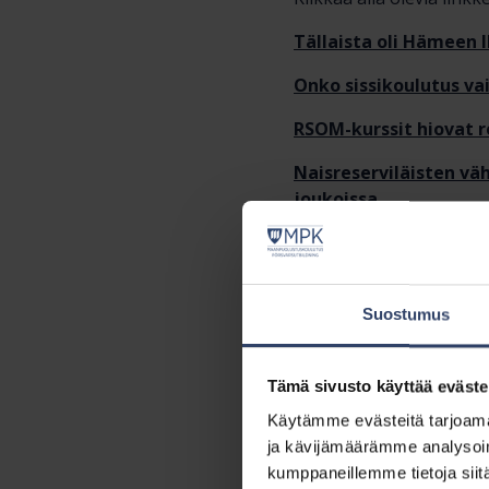
Tällaista oli Hämeen I
Onko sissikoulutus vain
RSOM-kurssit hiovat r
Naisreserviläisten väh
joukoissa
Naisten inttikurssilla
ymmärtää ennen kuin 
”Kaikille löytyy jotai
Suostumus
Kun harjoitusviikonlo
Tämä sivusto käyttää eväste
Panssarihuoltomies T
Käytämme evästeitä tarjoama
Näkymätön sotilas
ja kävijämäärämme analysoim
kumppaneillemme tietoja siitä
”Ei ole tarvinnut häv