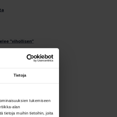
ta
lee ”vihollisen”
ä fiilistä ei voi
Tietoja
ta
eluensiapua
 ominaisuuksien tukemiseen
tiikka-alan
ietoja muihin tietoihin, joita