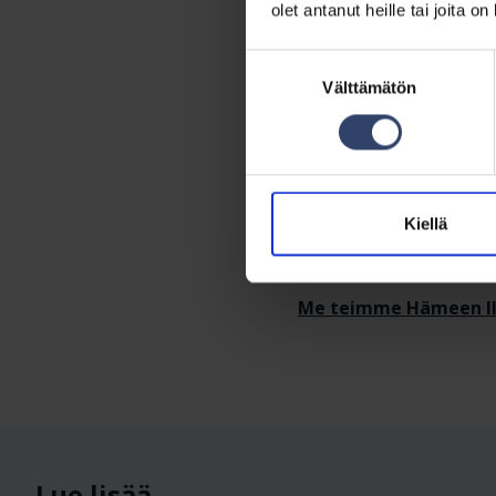
olet antanut heille tai joita o
Eri sukupolvien naisill
Suostumuksen
Näin ruokitaan yli 200
Välttämätön
valinta
Monipuolista käyttök
Hämeen Ilveksen Alo
Tilannekuvaa ylläpid
Kiellä
Kriisin uhatessa soit
Me teimme Hämeen Ilv
Lue lisää