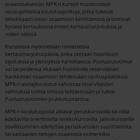
osaamisalueisiin. MPK:n kurssit muodostavat
nousujohteisia koulutuspolkuja, jotka tukevat
tehokkaasti oman osaamisen kehittämistä ja toimivat
hyvänä kertauksena ennen kertausharjoituksia ja
niiden välissä.
Kursseista myönnetään rinnasteisia
kertausharjoituspäiviä, jotka otetaan huomioon
sijoituksia ja ylennyksiä harkittaessa. Puolustusvoimat
voi tarpeidensa mukaan huomioida reserviläisen
hankkiman osaamisen tehdessään sijoituspäätöksiä.
MPK:n aselajikoulutus vahvistaa reserviläisten
valmiuksia toimia omissa tehtävissään ja tukee
Puolustusvoimien joukkotuotantoa.
MPK:n koulutuspolut alkavat peruskursseilla tai niitä
edeltävillä orientoivilla verkkokursseilla. Jatkokursseille
osallistuminen edellyttää peruskurssien suorittamista
tai vastaavien tietojen osaamista esimerkiksi