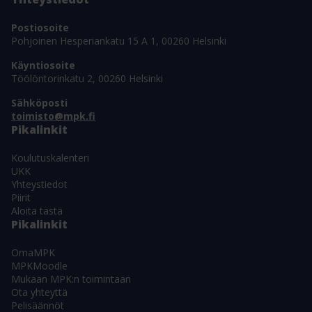
Postiosoite
Pohjoinen Hesperiankatu 15 A 1, 00260 Helsinki
Käyntiosoite
Töölöntorinkatu 2, 00260 Helsinki
Sähköposti
toimisto@mpk.fi
Pikalinkit
Koulutuskalenteri
UKK
Yhteystiedot
Piirit
Aloita tästä
Pikalinkit
OmaMPK
MPKMoodle
Mukaan MPK:n toimintaan
Ota yhteyttä
Pelisäännöt