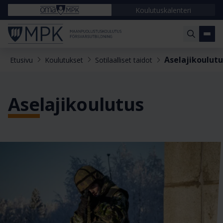
Koulutuskalenteri
Aselajikoulutu
Etusivu
Koulutukset
Sotilaalliset taidot
Aselajikoulutus