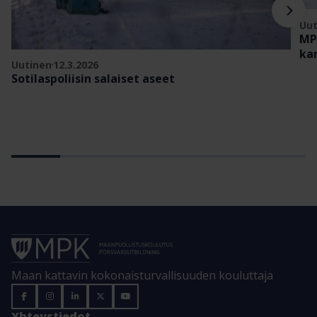
Uut
MP
ka
Uutinen
12.3.2026
Sotilaspoliisin salaiset aseet
Maan kattavin kokonaisturvallisuuden kouluttaja
Yhteystiedot