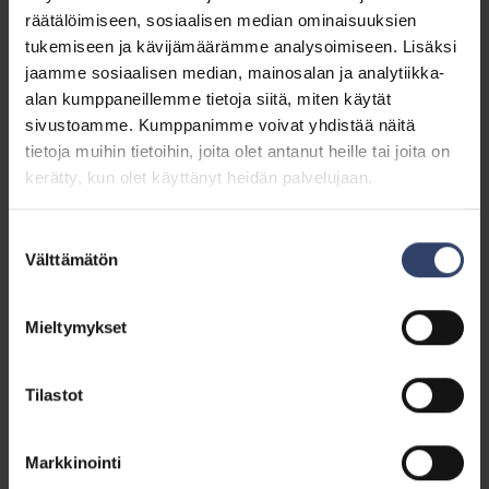
Radioamatööri
räätälöimiseen, sosiaalisen median ominaisuuksien
tukemiseen ja kävijämäärämme analysoimiseen. Lisäksi
jaamme sosiaalisen median, mainosalan ja analytiikka-
Selviytyminen
alan kumppaneillemme tietoja siitä, miten käytät
sivustoamme. Kumppanimme voivat yhdistää näitä
tietoja muihin tietoihin, joita olet antanut heille tai joita on
Sissikoulutus
kerätty, kun olet käyttänyt heidän palvelujaan.
Sotilaspoliisi
Suostumuksen
Välttämätön
valinta
Taistelu rakennetulla alueella (TRA)
Mieltymykset
Tarkka-ammunta
Tilastot
Tiedustelu
Markkinointi