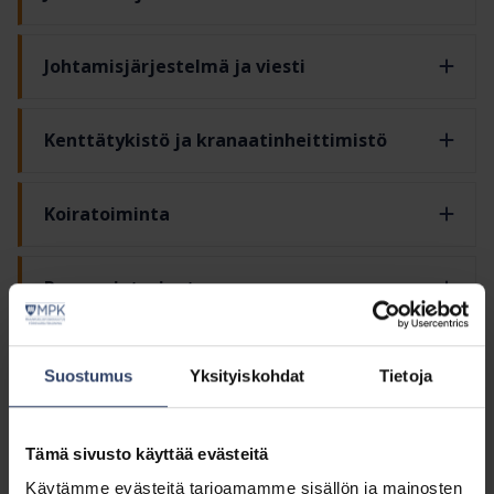
Johtamisjärjestelmä ja viesti
Kenttätykistö ja kranaatinheittimistö
Koiratoiminta
Panssarintorjunta
Pimeätoiminta
Suostumus
Yksityiskohdat
Tietoja
Pioneeriaselaji
Tämä sivusto käyttää evästeitä
Käytämme evästeitä tarjoamamme sisällön ja mainosten