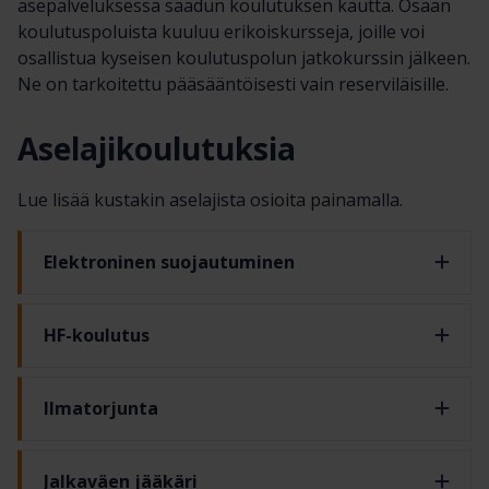
asepalveluksessa saadun koulutuksen kautta. Osaan
koulutuspoluista kuuluu erikoiskursseja, joille voi
osallistua kyseisen koulutuspolun jatkokurssin jälkeen.
Ne on tarkoitettu pääsääntöisesti vain reserviläisille.
Aselajikoulutuksia
Lue lisää kustakin aselajista osioita painamalla.
Elektroninen suojautuminen
HF-koulutus
Ilmatorjunta
Jalkaväen jääkäri