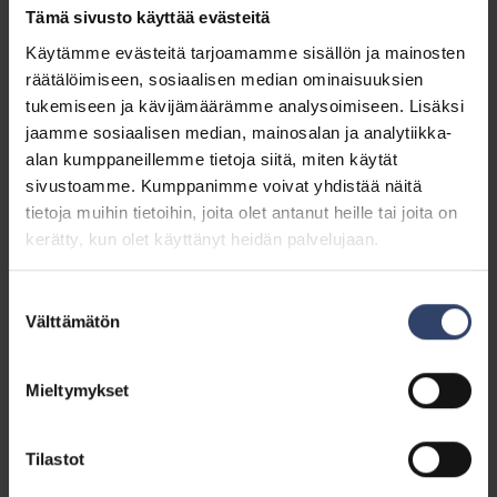
Tämä sivusto käyttää evästeitä
Käytämme evästeitä tarjoamamme sisällön ja mainosten
räätälöimiseen, sosiaalisen median ominaisuuksien
tukemiseen ja kävijämäärämme analysoimiseen. Lisäksi
jaamme sosiaalisen median, mainosalan ja analytiikka-
alan kumppaneillemme tietoja siitä, miten käytät
sivustoamme. Kumppanimme voivat yhdistää näitä
tietoja muihin tietoihin, joita olet antanut heille tai joita on
kerätty, kun olet käyttänyt heidän palvelujaan.
Pertti Laatikainen ja Tapio Peltomäki saivat korkeimman
ansiomitalin: MPK:n kultaisen ansiomitalin miekoin. Kuva MPK
Suostumuksen
Pertti Laatikainen on toiminut erittäin aktiivisesti ja
Välttämätön
valinta
ansiokkaasti vapaaehtoisen
maanpuolustuskoulutuksen ja sen kehittämisen
Mieltymykset
hyväksi. Hän toimi MPK:n toiminnanjohtajana vuosina
2015 – 2021, jolloin hän luotsasi päättäväisesti ja
uutteralla työllään MPK:ta läpi haastavan
Tilastot
laillisuusvalvontatarkastusvaiheen onnistuen työssään