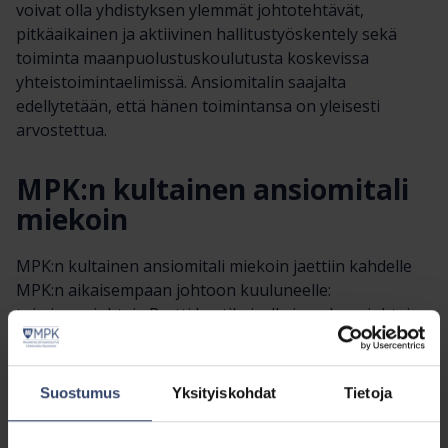
voivat olla yhdistyksen ylemmät johtotehtävät,
pitkäaikainen ja aktiivinen hallitustyöskentely sekä
toiminta maanpuolustuskoulutusta koskevissa
yhteistoimintaelimissä. Ansiomitalin saajalta
edellytetään, että hänen toimintansa on yleisesti
arvostettua.
MPK:n kultainen ansiomitali
miekoin
MPK:n kultainen ansiomitali miekoin jaettiin kahdelle
MPK:n aikaisempaan johtoon kuuluneelle:
toiminnanjohtaja Pertti Laatikaiselle ja puheenjohtaja
Tapio Peltomäelle seuraavin perusteluin.
Suostumus
Yksityiskohdat
Tietoja