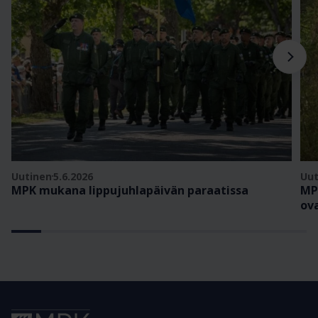
Uutinen
5.6.2026
Uut
MPK mukana lippujuhlapäivän paraatissa
MP
ov