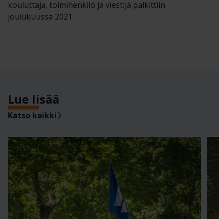
kouluttaja, toimihenkilö ja viestijä palkittiin
joulukuussa 2021.
Lue lisää
Katso kaikki