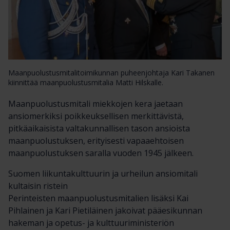
Maanpuolustusmitalitoimikunnan puheenjohtaja Kari Takanen
kiinnittää maanpuolustusmitalia Matti Hilskalle.
Maanpuolustusmitali miekkojen kera jaetaan
ansiomerkiksi poikkeuksellisen merkittävistä,
pitkäaikaisista valtakunnallisen tason ansioista
maanpuolustuksen, erityisesti vapaaehtoisen
maanpuolustuksen saralla vuoden 1945 jälkeen.
Suomen liikuntakulttuurin ja urheilun ansiomitali
kultaisin ristein
Perinteisten maanpuolustusmitalien lisäksi Kai
Pihlainen ja Kari Pietiläinen jakoivat pääesikunnan
hakeman ja opetus- ja kulttuuriministeriön