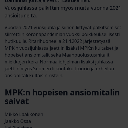
toiminnanjohtaja Pertti Laatikainen.
Vuosijuhlassa palkittiin myös muita vuonna 2021
ansioituneita.
Vuoden 2021 vuosijuhla ja siihen liittyvät palkitsemiset
siirrettiin koronapandemian vuoksi poikkeuksellisesti
hutikuulle. Ritarihuoneella 21.4.2022 järjestetyssä
MPK:n vuosijuhlassa jaettiin lisäksi MPK:n kultaiset ja
hopeiset ansiomitalit sekä Maanpuolustusmitalit
miekkojen kera. Normaaliohjelman lisäksi juhlassa
jaettiin myös Suomen liikuntakulttuurin ja urheilun
ansiomitali kultaisin ristein.
MPK:n hopeisen ansiomitalin
saivat
Mikko Laakkonen
Jaakko Ossa