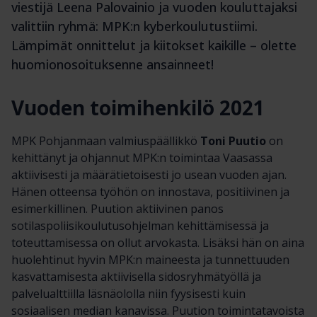
viestijä Leena Palovainio ja vuoden kouluttajaksi
valittiin ryhmä: MPK:n kyberkoulutustiimi.
Lämpimät onnittelut ja kiitokset kaikille – olette
huomionosoituksenne ansainneet!
Vuoden toimihenkilö 2021
MPK Pohjanmaan valmiuspäällikkö
Toni Puutio
on
kehittänyt ja ohjannut MPK:n toimintaa Vaasassa
aktiivisesti ja määrätietoisesti jo usean vuoden ajan.
Hänen otteensa työhön on innostava, positiivinen ja
esimerkillinen. Puution aktiivinen panos
sotilaspoliisikoulutusohjelman kehittämisessä ja
toteuttamisessa on ollut arvokasta. Lisäksi hän on aina
huolehtinut hyvin MPK:n maineesta ja tunnettuuden
kasvattamisesta aktiivisella sidosryhmätyöllä ja
palvelualttiilla läsnäololla niin fyysisesti kuin
sosiaalisen median kanavissa. Puution toimintatavoista