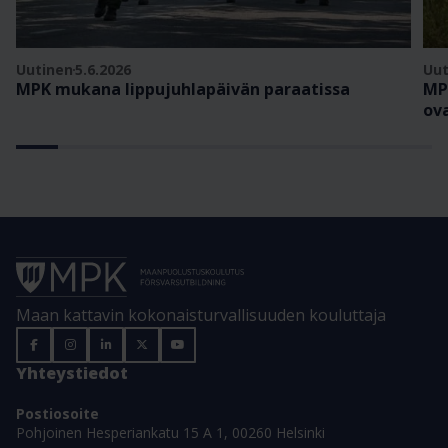
Uutinen
5.6.2026
Uut
MPK mukana lippujuhlapäivän paraatissa
MP
ov
Maan kattavin kokonaisturvallisuuden kouluttaja
Yhteystiedot
Postiosoite
Pohjoinen Hesperiankatu 15 A 1, 00260 Helsinki