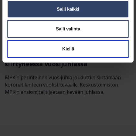
maanpuolustuslehtiin. Palovainion aktiivinen viestintä
Salli kaikki
on ollut yksi avaintekijöistä, miksi Hattulan
koulutuspaikalla naisten vapaaehtoiseen
asepalvelukseen perehdyttävän koulutusohjelman
Salli valinta
kurssit ovat kerta toisensa jälkeen täynnä innokkaita
uusia osallistujia.
Kiellä
Muut huomionosoitukset jaetaan
siirtyneessä vuosijuhlassa
MPK:n perinteinen vuosijuhla jouduttiin siirtämään
koronatilanteen vuoksi keväälle. Keskustoimiston
MPK:n ansiomitalit jaetaan kevään juhlassa.