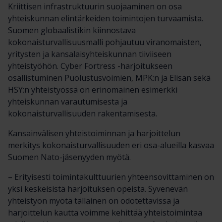
Kriittisen infrastruktuurin suojaaminen on osa
yhteiskunnan elintärkeiden toimintojen turvaamista.
Suomen globaalistikin kiinnostava
kokonaisturvallisuusmalli pohjautuu viranomaisten,
yritysten ja kansalaisyhteiskunnan tiiviiseen
yhteistyöhön. Cyber Fortress -harjoitukseen
osallistuminen Puolustusvoimien, MPK:n ja Elisan sekä
HSY:n yhteistyössä on erinomainen esimerkki
yhteiskunnan varautumisesta ja
kokonaisturvallisuuden rakentamisesta.
Kansainvälisen yhteistoiminnan ja harjoittelun
merkitys kokonaisturvallisuuden eri osa-alueilla kasvaa
Suomen Nato-jäsenyyden myötä.
– Erityisesti toimintakulttuurien yhteensovittaminen on
yksi keskeisistä harjoituksen opeista. Syvenevän
yhteistyön myötä tällainen on odotettavissa ja
harjoittelun kautta voimme kehittää yhteistoimintaa