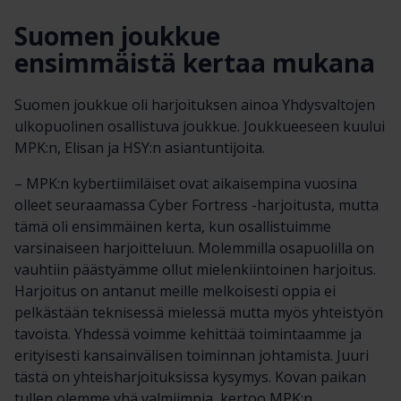
Suomen joukkue
ensimmäistä kertaa mukana
Suomen joukkue oli harjoituksen ainoa Yhdysvaltojen
ulkopuolinen osallistuva joukkue. Joukkueeseen kuului
MPK:n, Elisan ja HSY:n asiantuntijoita.
– MPK:n kybertiimiläiset ovat aikaisempina vuosina
olleet seuraamassa Cyber Fortress -harjoitusta, mutta
tämä oli ensimmäinen kerta, kun osallistuimme
varsinaiseen harjoitteluun. Molemmilla osapuolilla on
vauhtiin päästyämme ollut mielenkiintoinen harjoitus.
Harjoitus on antanut meille melkoisesti oppia ei
pelkästään teknisessä mielessä mutta myös yhteistyön
tavoista. Yhdessä voimme kehittää toimintaamme ja
erityisesti kansainvälisen toiminnan johtamista. Juuri
tästä on yhteisharjoituksissa kysymys. Kovan paikan
tullen olemme yhä valmiimpia, kertoo MPK:n