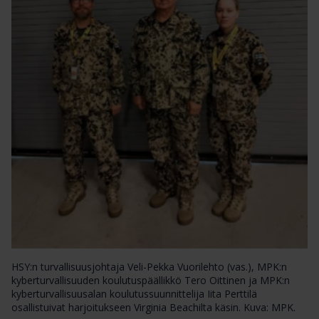
HSY:n turvallisuusjohtaja Veli-Pekka Vuorilehto (vas.), MPK:n
kyberturvallisuuden koulutuspäällikkö Tero Oittinen ja MPK:n
kyberturvallisuusalan koulutussuunnittelija Iita Perttilä
osallistuivat harjoitukseen Virginia Beachilta käsin. Kuva: MPK.