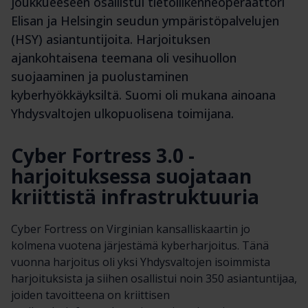
joukkueeseen osallistui tietoliikenneoperaattori
Elisan ja Helsingin seudun ympäristöpalvelujen
(HSY) asiantuntijoita. Harjoituksen
ajankohtaisena teemana oli vesihuollon
suojaaminen ja puolustaminen
kyberhyökkäyksiltä. Suomi oli mukana ainoana
Yhdysvaltojen ulkopuolisena toimijana.
Cyber Fortress 3.0 -
harjoituksessa suojataan
kriittistä infrastruktuuria
Cyber Fortress on Virginian kansalliskaartin jo
kolmena vuotena järjestämä kyberharjoitus. Tänä
vuonna harjoitus oli yksi Yhdysvaltojen isoimmista
harjoituksista ja siihen osallistui noin 350 asiantuntijaa,
joiden tavoitteena on kriittisen