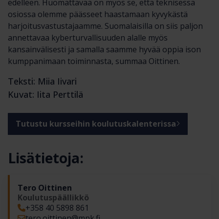
edelleen. Huomattavaa on myös se, että teknisessä
osiossa olemme päässeet haastamaan kyvykästä
harjoitusvastustajaamme. Suomalaisilla on siis paljon
annettavaa kyberturvallisuuden alalle myös
kansainvälisesti ja samalla saamme hyvää oppia ison
kumppanimaan toiminnasta, summaa Oittinen.
Teksti: Miia Iivari
Kuvat: Iita Perttilä
Tutustu kursseihin koulutuskalenterissa
Lisätietoja:
Tero Oittinen
Koulutuspäällikkö
+358 40 5898 861
tero.oittinen​@mpk.fi