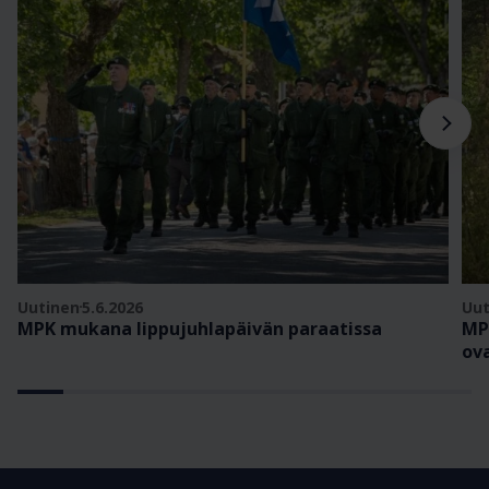
Uutinen
5.6.2026
Uut
MPK mukana lippujuhlapäivän paraatissa
MP
ov