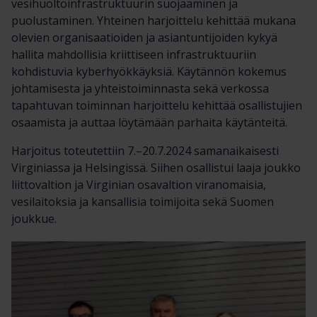
vesihuoltoinfrastruktuurin suojaaminen ja
puolustaminen. Yhteinen harjoittelu kehittää mukana
olevien organisaatioiden ja asiantuntijoiden kykyä
hallita mahdollisia kriittiseen infrastruktuuriin
kohdistuvia kyberhyökkäyksiä. Käytännön kokemus
johtamisesta ja yhteistoiminnasta sekä verkossa
tapahtuvan toiminnan harjoittelu kehittää osallistujien
osaamista ja auttaa löytämään parhaita käytänteitä.
Harjoitus toteutettiin 7.–20.7.2024 samanaikaisesti
Virginiassa ja Helsingissä. Siihen osallistui laaja joukko
liittovaltion ja Virginian osavaltion viranomaisia,
vesilaitoksia ja kansallisia toimijoita sekä Suomen
joukkue.