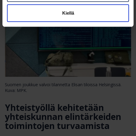
Kiellä
Suomen joukkue valvoi tilannetta Elisan tiloissa Helsingissä.
Kuva: MPK.
Yhteistyöllä kehitetään
yhteiskunnan elintärkeiden
toimintojen turvaamista