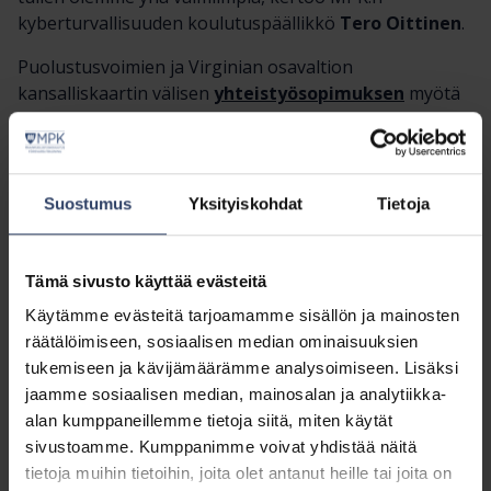
kyberturvallisuuden koulutuspäällikkö
Tero Oittinen
.
Puolustusvoimien ja Virginian osavaltion
kansalliskaartin välisen
yhteistyösopimuksen
myötä
myös MPK:n yhteistyö Virginian kansalliskaartin
kanssa laajenee. MPK toimii Puolustusvoimien
operatiivisena kumppanina
paikalliskyberpuolustuksen kehittämisessä.
Suostumus
Yksityiskohdat
Tietoja
– Paikallispuolustukseen liittyvä kyberpuolustus ja sen
kehittäminen on ensiarvoisen tärkeää. CF3.0-harjoitus
Tämä sivusto käyttää evästeitä
antaa mahdollisuuden tutustua Virginian osavaltion
Käytämme evästeitä tarjoamamme sisällön ja mainosten
paikalliskyberpuolustuksen malliin ja siihen, miten he
räätälöimiseen, sosiaalisen median ominaisuuksien
toteuttavat kriittisen infrastruktuurin suojaamista,
tukemiseen ja kävijämäärämme analysoimiseen. Lisäksi
kertoo majuri
Markus Riihonen
Pääesikunnasta.
jaamme sosiaalisen median, mainosalan ja analytiikka-
Harjoitukseen osallistui viisi MPK:n yhteysupseeria
alan kumppaneillemme tietoja siitä, miten käytät
Virginiassa sekä Suomessa Elisan tiloissa harjoitellut
sivustoamme. Kumppanimme voivat yhdistää näitä
30 hengen joukkue.
tietoja muihin tietoihin, joita olet antanut heille tai joita on