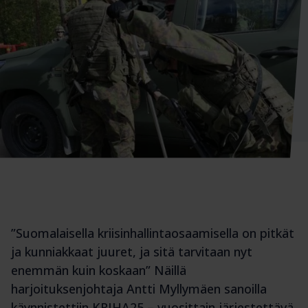
”Suomalaisella kriisinhallintaosaamisella on pitkät
ja kunniakkaat juuret, ja sitä tarvitaan nyt
enemmän kuin koskaan” Näillä
harjoituksenjohtaja Antti Myllymäen sanoilla
käynnistettiin KRIHA25 – vuosittain järjestettävä