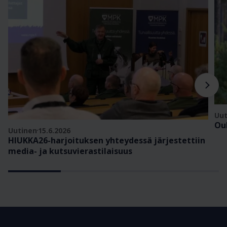
Uut
Ou
Uutinen
15.6.2026
HIUKKA26-harjoituksen yhteydessä järjestettiin
media- ja kutsuvierastilaisuus