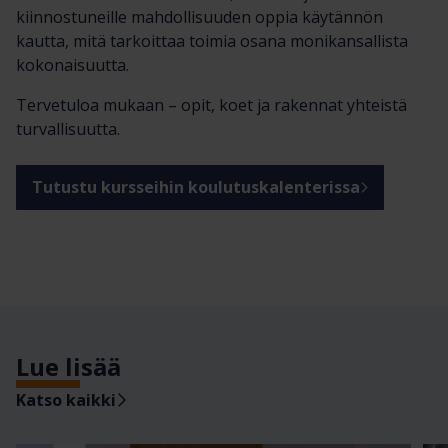
kiinnostuneille mahdollisuuden oppia käytännön
kautta, mitä tarkoittaa toimia osana monikansallista
kokonaisuutta.
Tervetuloa mukaan – opit, koet ja rakennat yhteistä
turvallisuutta.
Tutustu kursseihin koulutuskalenterissa
Lue lisää
Katso kaikki