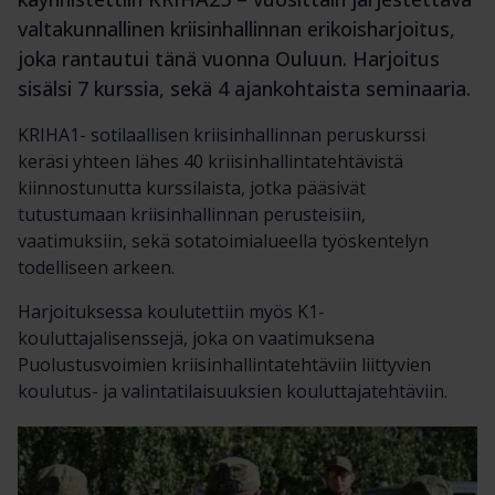
valtakunnallinen kriisinhallinnan erikoisharjoitus,
joka rantautui tänä vuonna Ouluun. Harjoitus
sisälsi 7 kurssia, sekä 4 ajankohtaista seminaaria.
KRIHA1- sotilaallisen kriisinhallinnan peruskurssi
keräsi yhteen lähes 40 kriisinhallintatehtävistä
kiinnostunutta kurssilaista, jotka pääsivät
tutustumaan kriisinhallinnan perusteisiin,
vaatimuksiin, sekä sotatoimialueella työskentelyn
todelliseen arkeen.
Harjoituksessa koulutettiin myös K1-
kouluttajalisenssejä, joka on vaatimuksena
Puolustusvoimien kriisinhallintatehtäviin liittyvien
koulutus- ja valintatilaisuuksien kouluttajatehtäviin.