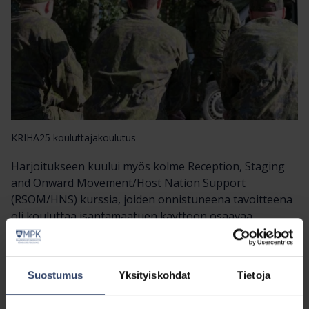
KRIHA25 kouluttajakoulutus
Harjoitukseen kuului myös kolme Reception, Staging
and Onward Movement/Host Nation Support
(RSOM/HNS) kurssia, joiden onnistuneena tavoitteena
oli kouluttaa isäntämaatuen käyttöön osaavaa
henkilöstöä, sekä suunnitella tulevaa
koulutusohjelmistoa.
Suostumus
Yksityiskohdat
Tietoja
Kansainvälisen yhteistoiminnan lisääntyminen koskee
jatkossa yhä enemmän myös reserviläisiä, antaen