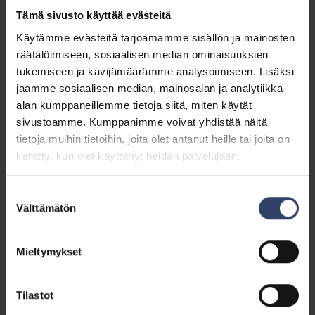
yksittäiselle reserviläiselle uudenlaisia mahdollisuuksia
Tämä sivusto käyttää evästeitä
toimia erilaisissa kansainvälisissä tehtävissä.
Puolustusvoimien yhteistyö maanpuolustusyhdistysten
Käytämme evästeitä tarjoamamme sisällön ja mainosten
kanssa on ehdottoman tärkeä tuki.
räätälöimiseen, sosiaalisen median ominaisuuksien
tukemiseen ja kävijämäärämme analysoimiseen. Lisäksi
Seminaarit sisälsivät paljon ajankohtaisesti
jaamme sosiaalisen median, mainosalan ja analytiikka-
kiinnostavia aiheita, kuten siviilikriisinhallinta, jonka
alan kumppaneillemme tietoja siitä, miten käytät
avulla pyritään vähentämään erilaisista kriiseistä
sivustoamme. Kumppanimme voivat yhdistää näitä
kärsivien maiden epävakautta. Seminaarissa
tietoja muihin tietoihin, joita olet antanut heille tai joita on
tutustuttiin kansainvälisiin järjestöihin, sekä
kerätty, kun olet käyttänyt heidän palvelujaan.
keskeisimpiin operaatioihin ja niiden tehtäviin.
Psyykkisen- ja fyysisen kriisinhallinnan,
Suostumuksen
psykososiaalisen tuen, sekä vertaistuen merkitys
Välttämätön
valinta
korostui vahvasti myös seminaarien aiheissa. Aiheet
herättivät paljon tärkeää keskustelua niin
Mieltymykset
paikallaolijoiden, kuin etäyhteyden kautta
osallistuneiden kesken.
Tilastot
Kriisinhallinta naisille- seminaari tarjosi