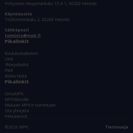
Pohjoinen Hesperiankatu 15 A 1, 00260 Helsinki
Käyntiosoite
Töölöntorinkatu 2, 00260 Helsinki
Sähköposti
toimisto@mpk.fi
Pikalinkit
Koulutuskalenteri
UKK
Yhteystiedot
Piirit
Aloita tästä
Pikalinkit
OmaMPK
MPKMoodle
Mukaan MPK:n toimintaan
Ota yhteyttä
Pelisäännöt
©2026 MPK
Tietosuoja