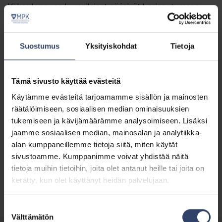
Viikonloppuna kurssilaiset pääsivät harjaantumaan
niin komppanian päällikköinä, tulenjohtajina,
tiedustelijoina, panssarintorjujina jne., kun isossa
kuvassa suoritettiin jääkärikomppanian hyökkäys.
Suostumus
Yksityiskohdat
Tietoja
Droonien ilmatiedustelusta saatiin arvokasta dataa
taisteluanalyysiin, samoin KASI kuvasta.
Tämä sivusto käyttää evästeitä
Pilottiharjoitus meni hienosti, ja kurssipalautteesta
saadaan valtavasti arvokasta kehitysideaa harjoituksen
Käytämme evästeitä tarjoamamme sisällön ja mainosten
kehittämistä ja eteenpäin viemistä varten.
räätälöimiseen, sosiaalisen median ominaisuuksien
tukemiseen ja kävijämäärämme analysoimiseen. Lisäksi
Kaakon Karhu 2026 tulee olemaan entistä vahvempi!
jaamme sosiaalisen median, mainosalan ja analytiikka-
alan kumppaneillemme tietoja siitä, miten käytät
sivustoamme. Kumppanimme voivat yhdistää näitä
Tutustu kursseihin koulutuskalenterissa
tietoja muihin tietoihin, joita olet antanut heille tai joita on
kerätty, kun olet käyttänyt heidän palvelujaan.
Suostumuksen
Välttämätön
valinta