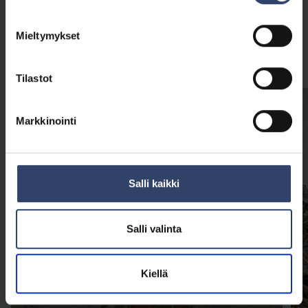
Lue lisää
Mieltymykset
Katso kaikki
Tilastot
Markkinointi
Salli kaikki
Salli valinta
Kiellä