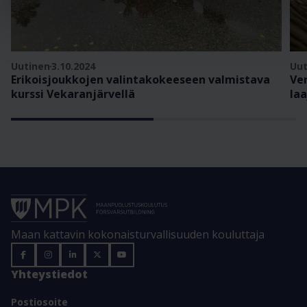
Uutinen
3.10.2024
Uut
Erikoisjoukkojen valintakokeeseen valmistava
Ve
kurssi Vekaranjärvellä
la
Maan kattavin kokonaisturvallisuuden kouluttaja
Yhteystiedot
Postiosoite