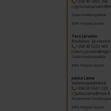
+358 40 5892 266
jyrki.kaisanlahti​@m
Oulun koulutuspaikka
MPK Pohjois-Suomi
Tero Järvelin
Koulutus- ja viestin
+358 40 5232 460
tero.jarvelin​@mpk.f
Oulun koulutuspaikka
MPK Pohjois-Suomi
Jukka Laine
Valmiuspäällikkö
+358 50 5561 220
jukka.laine​@mpk.fi
Rovaniemen koulutuspa
MPK Pohjois-Suomi