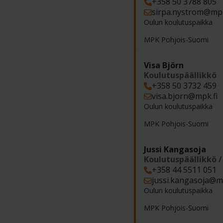
+358 50 3788 805
sirpa.nystrom​@mpk
Oulun koulutuspaikka
MPK Pohjois-Suomi
Visa Björn
Koulutuspäällikkö
+358 50 3732 459
visa.bjorn​@mpk.fi
Oulun koulutuspaikka
MPK Pohjois-Suomi
Jussi Kangasoja
Koulutuspäällikkö 
+358 44 5511 051
jussi.kangasoja​@m
Oulun koulutuspaikka
MPK Pohjois-Suomi