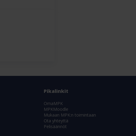
Pikalinkit
OmaMPK
MPKMoodle
Mukaan MPK:n toimintaan
Ota yhteyttä
Pelisäännöt