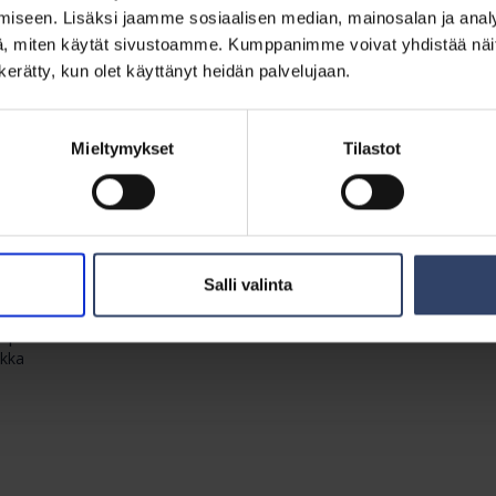
iseen. Lisäksi jaamme sosiaalisen median, mainosalan ja analy
, miten käytät sivustoamme. Kumppanimme voivat yhdistää näitä t
n kerätty, kun olet käyttänyt heidän palvelujaan.
Mieltymykset
Tilastot
ti työskentelevä henkilöstö
Salli valinta
pk.fi
ikka