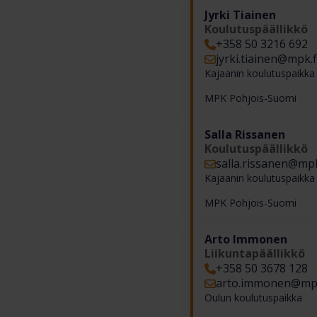
Jyrki Tiainen
Koulutuspäällikkö
+358 50 3216 692
jyrki.tiainen​@mpk.f
Kajaanin koulutuspaikka
MPK Pohjois-Suomi
Salla Rissanen
Koulutuspäällikkö
salla.rissanen​@mpk
Kajaanin koulutuspaikka
MPK Pohjois-Suomi
Arto Immonen
Liikuntapäällikkö
+358 50 3678 128
arto.immonen​@mpk
Oulun koulutuspaikka