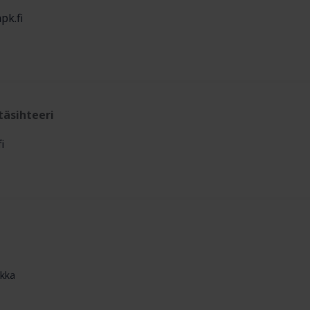
pk.fi
täsihteeri
i
ikka