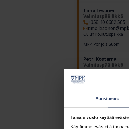
Timo Lesonen
Valmiuspäällikkö
+358 40 6682 585
timo.lesonen​@mpk.
Oulun koulutuspaikka
MPK Pohjois-Suomi
Petri Kostama
Valmiuspäällikkö
+358 50 3229 980
petri.kostama​@mpk
Oulun koulutuspaikka
MPK Pohjois-Suomi
Suostumus
Jari Ruskela
Valmiuspäällikkö
Tämä sivusto käyttää eväste
+358 40 8214 826
jari.ruskela​@mpk.fi
Käytämme evästeitä tarjoama