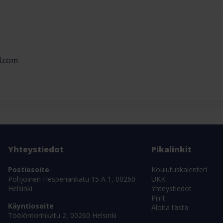
l.com
Yhteystiedot
Pikalinkit
Postiosoite
Koulutuskalenteri
Pohjoinen Hesperiankatu 15 A 1, 00260
UKK
Helsinki
Yhteystiedot
Piirit
Käyntiosoite
Aloita tästä
Töölöntorinkatu 2, 00260 Helsinki