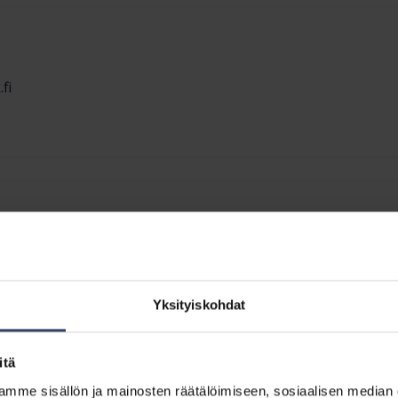
fi
.fi
Yksityiskohdat
itä
mme sisällön ja mainosten räätälöimiseen, sosiaalisen median