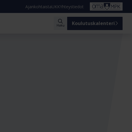
Ajankohtaista
UKK
Yhteystiedot
Koulutuskalenteri
Haku