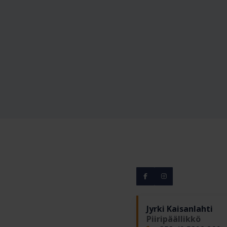
Jyrki Kaisanlahti
Piiripäällikkö