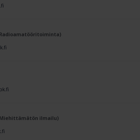
fi
(Radioamatööritoiminta)
.fi
k.fi
(Miehittämätön ilmailu)
fi