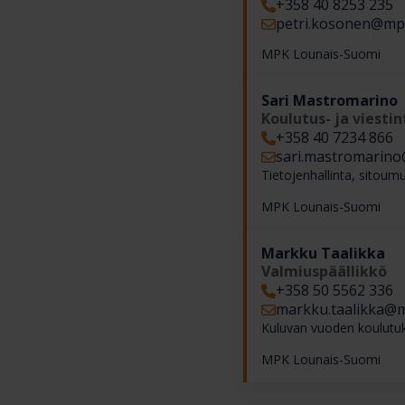
+358 40 8253 235
petri.kosonen​@mpk
MPK Lounais-Suomi
Sari Mastromarino
Koulutus- ja viestin
+358 40 7234 866
sari.mastromarino​
Tietojenhallinta, sitoumu
MPK Lounais-Suomi
Markku Taalikka
Valmiuspäällikkö
+358 50 5562 336
markku.taalikka​@m
Kuluvan vuoden koulutuk
MPK Lounais-Suomi