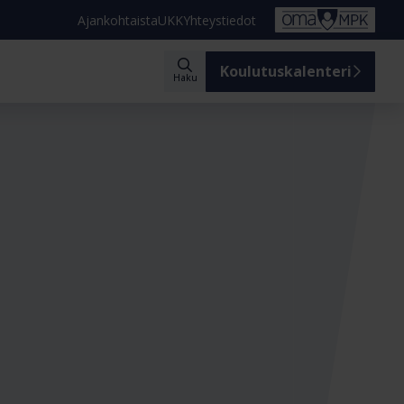
Ajankohtaista
UKK
Yhteystiedot
Koulutuskalenteri
Haku