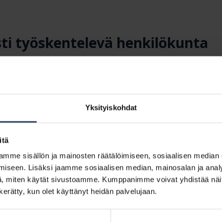
ti työskentelevä henkilökunta
ta
/ Vanhempi varastopäällikkö
a​@mpk.fi
Yksityiskohdat
eriaalihallinta, ajoneuvot
itä
mme sisällön ja mainosten räätälöimiseen, sosiaalisen median
iseen. Lisäksi jaamme sosiaalisen median, mainosalan ja analy
, miten käytät sivustoamme. Kumppanimme voivat yhdistää näitä t
k.fi
n kerätty, kun olet käyttänyt heidän palvelujaan.