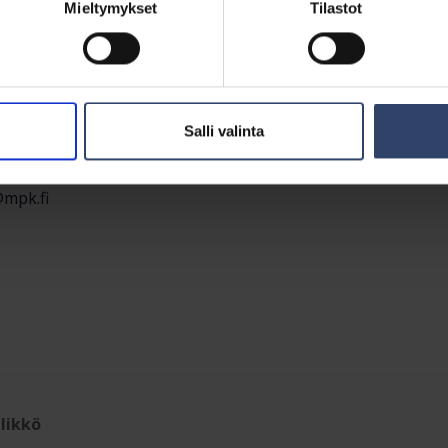
Mieltymykset
Tilastot
fi
Salli valinta
päällikkö
@mpk.fi
likkö