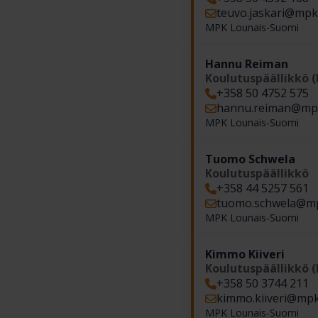
teuvo.jaskari​@mpk.
MPK Lounais-Suomi
Hannu Reiman
Koulutuspäällikkö 
+358 50 4752 575
hannu.reiman​@mpk
MPK Lounais-Suomi
Tuomo Schwela
Koulutuspäällikkö
+358 44 5257 561
tuomo.schwela​@mp
MPK Lounais-Suomi
Kimmo Kiiveri
Koulutuspäällikkö 
+358 50 3744 211
kimmo.kiiveri​@mpk.
MPK Lounais-Suomi