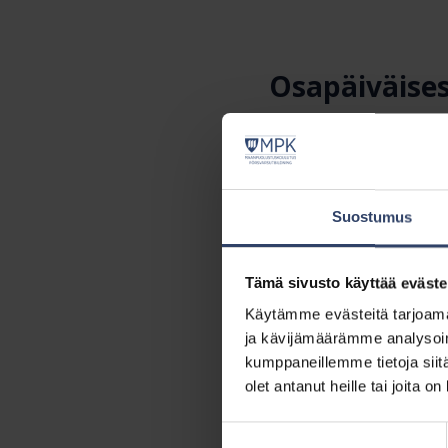
Osapäiväises
Hannu Lammintaus
Koulutuspäällikkö 
+358 40 6651 778
hannu.lammintaust
Suostumus
MPK Lounais-Suomen mat
MPK Lounais-Suomi
Tämä sivusto käyttää eväste
Teijo Heinonen
Käytämme evästeitä tarjoama
Koulutuspäällikkö
ja kävijämäärämme analysoim
+358 40 5755 022
kumppaneillemme tietoja siitä
teijo.heinonen​@mp
olet antanut heille tai joita o
MPK Lounais-Suomi
Suostumuksen