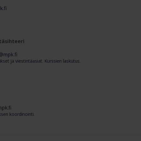
.fi
täsihteeri
@mpk.fi
kset ja viestintäasiat. Kurssien laskutus.
pk.fi
sen koordinointi.