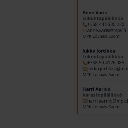
Anne Varis
Liikuntapäällikkö
+358 44 5530 220
anne.varis​@mpk.fi
MPK Lounais-Suomi
Jukka Jortikka
Liikuntapäällikkö
+358 50 4126 088
jukka.jortikka​@mpk
MPK Lounais-Suomi
Harri Aarnio
Varastopäällikkö
harri.aarnio​@mpk.f
MPK Lounais-Suomi