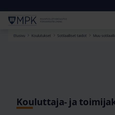
Etusivu
Koulutukset
Sotilaalliset taidot
Muu sotilaall
Kouluttaja- ja toimij