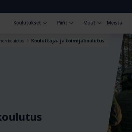
Koulutukset
Piirit
Muut
Meistä
Kouluttaja- ja toimijakoulutus
inen koulutus
akoulutus