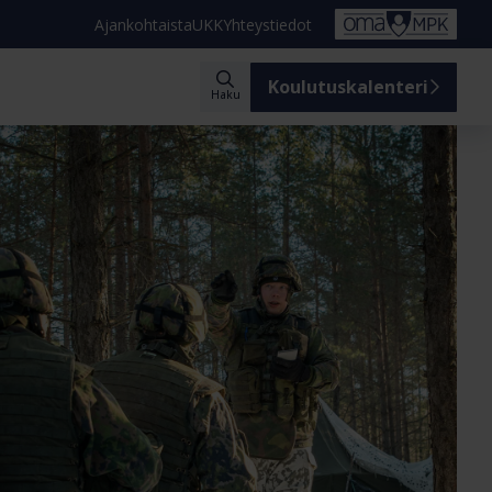
Ajankohtaista
UKK
Yhteystiedot
Koulutuskalenteri
Haku