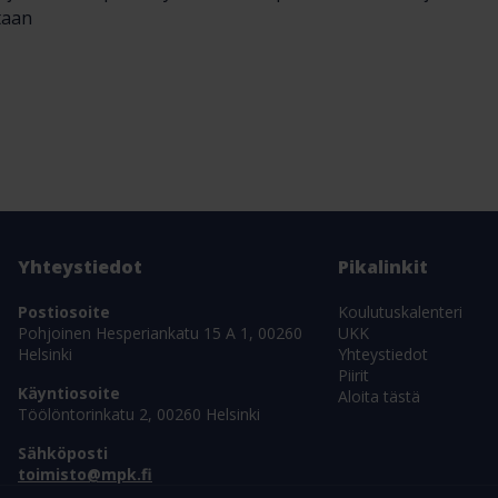
taan
Yhteystiedot
Pikalinkit
Postiosoite
Koulutuskalenteri
Pohjoinen Hesperiankatu 15 A 1, 00260
UKK
Helsinki
Yhteystiedot
Piirit
Käyntiosoite
Aloita tästä
Töölöntorinkatu 2, 00260 Helsinki
Sähköposti
toimisto@mpk.fi