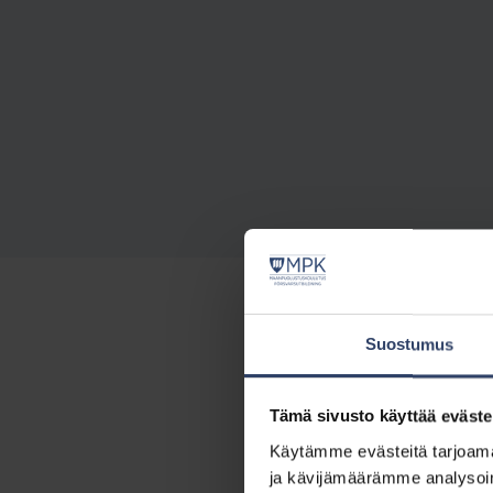
Suostumus
Kouluttajakoulutuksess
erilaisten koulutuskok
Tämä sivusto käyttää eväste
kouluttajasta aina vaati
Käytämme evästeitä tarjoama
kurssien käytännön järj
ja kävijämäärämme analysoim