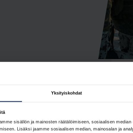
Yksityiskohdat
a voi kehittää valmiuksiaan kouluttamiseen, koulutuksen su
onaisuuksien johtamiseen. Opintopolku tarjoaa mahdollisuud
itä
viin harjoitusten johtotehtäviin saakka. Kurssivääpelikurssi
mme sisällön ja mainosten räätälöimiseen, sosiaalisen median
estelyihin ja sujuvan toteutuksen varmistamiseen
iseen. Lisäksi jaamme sosiaalisen median, mainosalan ja analy