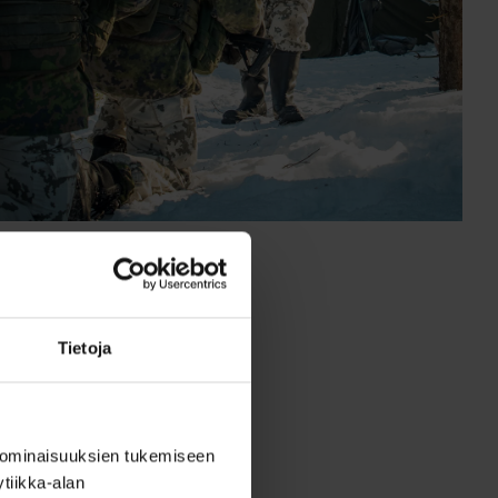
Tietoja
unnitteluun ja
en edetä aloittelevasta
lla saadaan valmiudet
 ominaisuuksien tukemiseen
tiikka-alan