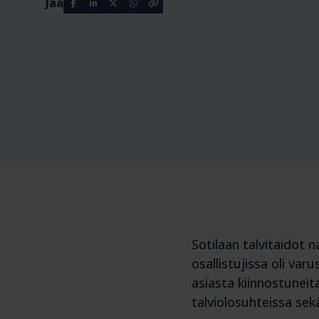
Jaa
Sotilaan talvitaidot n
osallistujissa oli va
asiasta kiinnostuneit
talviolosuhteissa sek