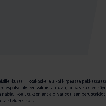
aisille -kurssi Tikkakoskella alkoi kirpeässä pakkassääs
rusmiespalvelukseen valmistautuvia, jo palveluksen kä
a naisia. Koulutuksen antia olivat sotilaan perustaidot
ä taisteluensiapu.