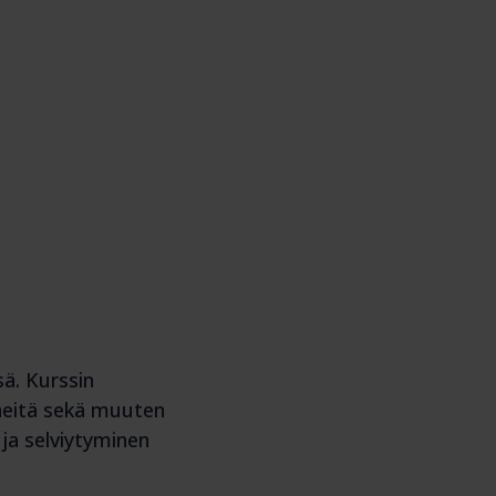
sä. Kurssin
yneitä sekä muuten
 ja selviytyminen