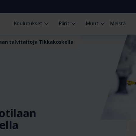
Koulutukset
Piirit
Muut
Meistä
laan talvitaitoja Tikkakoskella
sotilaan
ella