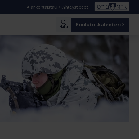
Ajankohtaista
UKK
Yhteystiedot
Koulutuskalenteri
Haku