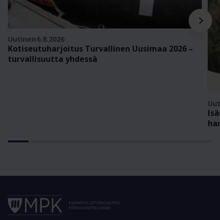
Uutinen
6.8.2026
Kotiseutuharjoitus Turvallinen Uusimaa 2026 –
turvallisuutta yhdessä
Uut
Is
har