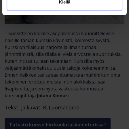
Kiellä
– Suosittelen kaikille asepalvelusta suunnitteleville
naisille tämän kurssin käymistä, kolmesta syystä.
Kurssi on tilaisuus harjoitella ilman turhaa
jännittämistä, sillä täällä ei vielä arvostella suorituksia,
kuten intissä tullaan tekemään. Kurssilla myös
vääjäämättä omaksuu uusia taitoja kokeneemmilta.
Ennen kaikkea täältä saa etumatkaa muihin; kun oma
tekeminen erottuu muista intin alokkaista, saa
lisäpisteitä, ja sen myötä vastuuta, kannustaa
kurssinjohtaja
Jolana Kinnari
.
Teksti ja kuvat: R. Luomanperä
Tutustu kursseihin koulutuskalenterissa