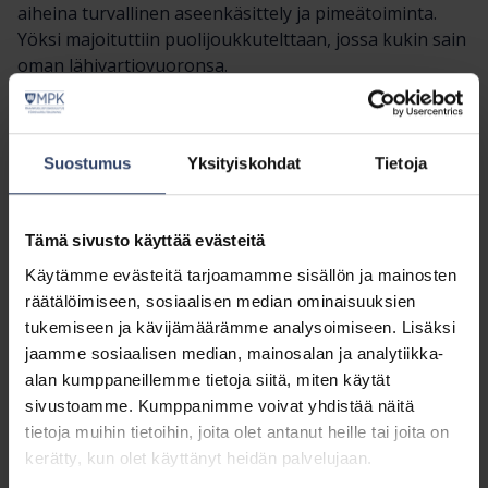
aiheina turvallinen aseenkäsittely ja pimeätoiminta.
Yöksi majoituttiin puolijoukkutelttaan, jossa kukin sain
oman lähivartiovuoronsa.
Aamu alkoi maastoruokailulla, josta siirryttiin kolmelle
vuororastille: aseenkäsittely ja eteneminen, telamiinat
ja kertasingot. Aamupäivä huipentui maastomarssiin ja
Suostumus
Yksityiskohdat
Tietoja
lounaaseen, jonka jälkeen alkoi taistelukoulutus,
taistelu rakennetulla alueella (TRA). Pikamarssin ja
maastopäivällisen jälkeen tankattiin Sotilaskodin
Tämä sivusto käyttää evästeitä
herkkuja. Niin jaksettiin taas jatkaa taistelukoulutusta,
Käytämme evästeitä tarjoamamme sisällön ja mainosten
puolustusasemissa.
räätälöimiseen, sosiaalisen median ominaisuuksien
tukemiseen ja kävijämäärämme analysoimiseen. Lisäksi
– Parasta oli, että täällä todella simuloitiin inttiä, ja
jaamme sosiaalisen median, mainosalan ja analytiikka-
samalla oma kunto kohosi. Mieleenpainuvinta oli
alan kumppaneillemme tietoja siitä, miten käytät
vihollisen yöllinen hyökkäys, juuri minun
sivustoamme. Kumppanimme voivat yhdistää näitä
poterovuorollani! Vaikuttava kokemus, kun piiput
tietoja muihin tietoihin, joita olet antanut heille tai joita on
salamoivat pimeässä ja paukkupatruunat pitivät ääntä,
kerätty, kun olet käyttänyt heidän palvelujaan.
kuvailee kurssilainen
Laura Becerra Marin
.