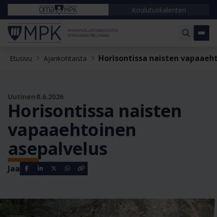
Koulutuskalenteri
Horisontissa naisten vapaaeh
Etusivu
Ajankohtaista
Uutinen
8.6.2026
Horisontissa naisten
vapaaehtoinen
asepalvelus
Jaa