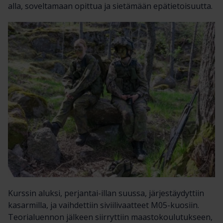
alla, soveltamaan opittua ja sietämään epätietoisuutta.
Kurssin aluksi, perjantai-illan suussa, järjestäydyttiin
kasarmilla, ja vaihdettiin siviilivaatteet M05-kuosiin.
Teorialuennon jälkeen siirryttiin maastokoulutukseen,