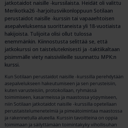
jatkotaidot naisille -kurssilaista. Heidät oli valittu
Merikotka26 -harjoitusviikonloppuun Sotilaan
perustaidot naisille -kurssin tai vapaaehtoisen
asepalveluksensa suorittaneista yli 18-vuotiaista
hakijoista. Tulijoita olisi ollut tulossa
enemmänkin. Kiinnostusta selittää se, että
jatkokurssi on taisteluteknisesti ja -taktiikaltaan
pisimmälle viety naissiviileille suunnattu MPK:n
kurssi.
Kun Sotilaan perustaidot naisille -kurssilla perehdytään
asepalvelukseen hakeutumiseen ja sen perusteisiin,
kuten varusteisiin, protokollaan, ryhmässä
toimimiseen, kasarmeissa ja maastossa yöpymiseen,
niin Sotilaan jatkotaidot naisille -kurssilla opetellaan
perustaistelumenetelmiä ja pimeätoimintaa maastossa
ja rakennetulla alueella. Kurssin tavoitteina on oppia
toimimaan ja säilyttämään toimintakyky vihollisuhan