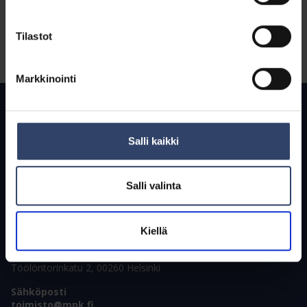
Ukrainan sotaan osallistuneiden
asema MPK:n koulutuksissa
Tilastot
Markkinointi
Salli kaikki
Maan kattavin kokonaisturvallisuuden kouluttaja
Salli valinta
Yhteystiedot
Postiosoite
Pohjoinen Hesperiankatu 15 A 1, 00260 Helsinki
Kiellä
Käyntiosoite
Töölöntorinkatu 2, 00260 Helsinki
Sähköposti
toimisto@mpk.fi