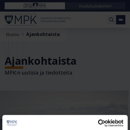
Koulutuskalenteri
Ajankohtaista
Etusivu
Ajankohtaista
MPK:n uutisia ja tiedotteita