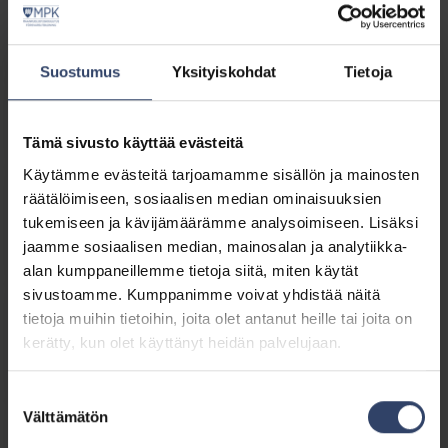
Tällaista oli Hämeen Ilves 2025 -
harjoituksessa – katso parhaita
paloja videolta
Suostumus
Yksityiskohdat
Tietoja
Nettilehti
21.9.2025
Näkymätön sotilas
Tämä sivusto käyttää evästeitä
Käytämme evästeitä tarjoamamme sisällön ja mainosten
Nettilehti
21.9.2025
räätälöimiseen, sosiaalisen median ominaisuuksien
Panssarihuoltomies Tilda Taulo
tukemiseen ja kävijämäärämme analysoimiseen. Lisäksi
palasi Parolannummelle
jaamme sosiaalisen median, mainosalan ja analytiikka-
kouluttamaan taisteluensiapua
alan kumppaneillemme tietoja siitä, miten käytät
sivustoamme. Kumppanimme voivat yhdistää näitä
Nettilehti
21.9.2025
Kun harjoitusviikonloppu on ohi,
tietoja muihin tietoihin, joita olet antanut heille tai joita on
harjoituksen johtaja huokaisee
kerätty, kun olet käyttänyt heidän palvelujaan.
helpotuksesta
Suostumuksen
Nettilehti
21.9.2025
Välttämätön
valinta
”Kaikille löytyy jotain